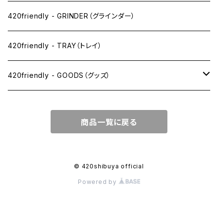
SW(シングルワイド）サイズ
420friendly - GRINDER（グラインダー）
1 1/4サイズ
420friendly - TRAY（トレイ）
キングサイズスリム
420friendly - GOODS（グッズ）
キングサイズ
PIPE PARTS（パイプ系）
商品一覧に戻る
キングサイズワイド
JOINT（ジョイント系）
フィルター
CLEANING（掃除・保管）
© 420shibuya official
Powered by
プレロールコーン
APPAREL（アパレル）