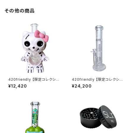
その他の商品
420friendly 【限定コレクショ
420friendly 【限定コレクショ
ン】Skull Cat Bong / スカルキ
ン】EG Glass - Double Perc
¥12,420
¥24,200
ャットボング（約22cm）
Straight Glass Bong / ガラス
ボング (約31cm)