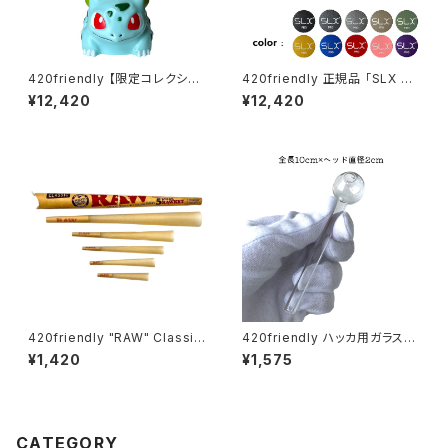
420friendly 【限定コレクショ
420friendly 正規品 「SLX PR
ン】Green Bud Monster Bon
O」グラインダーがフルモデルチ
¥12,420
¥12,420
g / グリーンバッドモンスターボ
ェンジ！ (スタンダードサイズ62
ング（約20cm）
mm）全10色
420friendly "RAW" Classic
420friendly ハッカ用ガラスパ
5 Stage RAWket Pack（ロウ
イプ 10cm (ヘッド2cm)
¥1,420
¥1,575
クラシック 5ステージ ロケットパ
ック）／正規品
CATEGORY