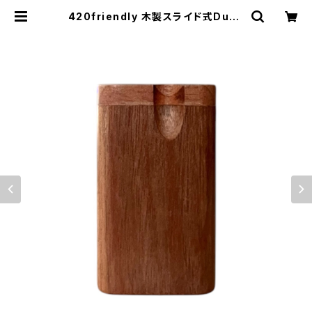
420friendly 木製スライド式Dugo
ut｜ワンヒット専用パイプセット（ア
メリカ製）8cm | 420shibuya offi
cial