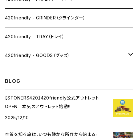
SW(シングルワイド）サイズ
420friendly - GRINDER（グラインダー）
1 1/4サイズ
420friendly - TRAY（トレイ）
キングサイズスリム
420friendly - GOODS（グッズ）
キングサイズ
PIPE PARTS（パイプ系）
BLOG
キングサイズワイド
JOINT（ジョイント系）
【STONERS420】420friendly公式アウトレット
OPEN 本気のアウトレット始動!!
フィルター
CLEANING（掃除・保管）
2025/12/10
プレロールコーン
APPAREL（アパレル）
本質を知る旅は、いつも静かな所作から始まる。