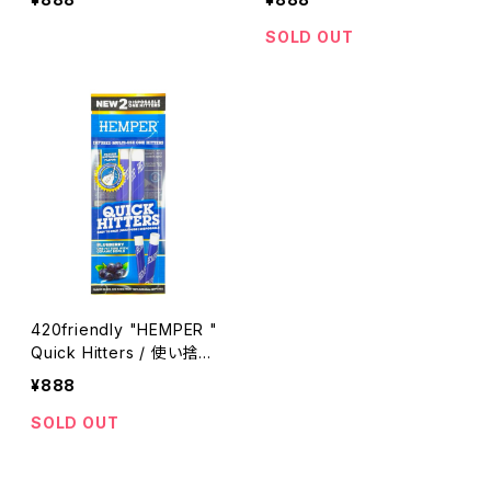
おすすめ ( ノンフレーバー )
おすすめ (マンゴー) 2本入
2本入り
り
SOLD OUT
420friendly "HEMPER "
Quick Hitters / 使い捨て
ワンヒッター 420shibuya
¥888
おすすめ (ブルーベリー) 2
本入り
SOLD OUT