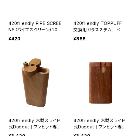
420friendly PIPE SCREE
420friendly TOPPUFF
NS（パイプスクリーン）20枚
交換用ガラスステム｜ペッ
セット パイプ／ボング／ヴ
トボトルコンバーター＆ポー
¥420
¥888
ェポライザー対応｜8mm〜
タブルボング対応（約14.5c
17mm
m）
420friendly 木製スライド
420friendly 木製スライド
式Dugout｜ワンヒット専用
式Dugout｜ワンヒット専用
パイプセット（アメリカ製）10
パイプセット（アメリカ製）8
¥3,420
¥3,420