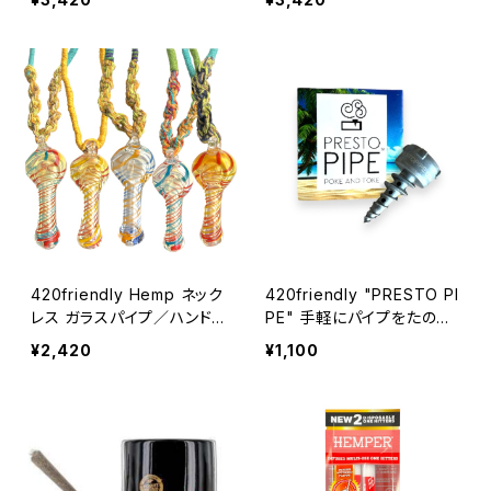
cm
cm
420friendly Hemp ネック
420friendly "PRESTO PI
レス ガラスパイプ／ハンド
PE" 手軽にパイプをたのし
メイド・ヘンプ編み×カラー
める / プレストパイプ
¥2,420
¥1,100
ミックスガラス・アクセサリ
ー型パイプ（スクリーン10枚
付）