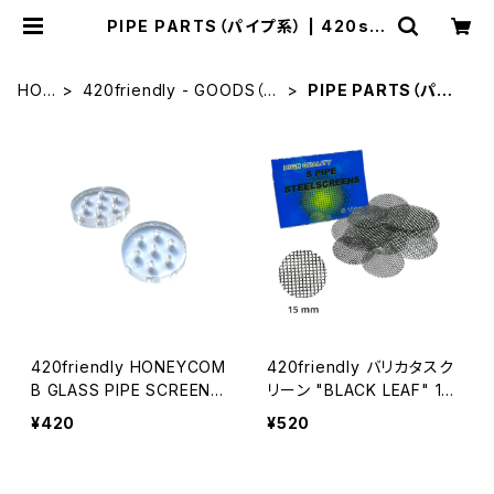
PIPE PARTS（パイプ系） | 420shi
buya official
HOM
420friendly - GOODS（グ
PIPE PARTS（パイプ
E
ッズ）
系）
420friendly HONEYCOM
420friendly バリカタスク
B GLASS PIPE SCREEN
リーン "BLACK LEAF" 10
ハニカムガラス パイプスク
枚セット15mm パイプ ボン
¥420
¥520
リーン（ 6mm / 10mm / 15
グ用 スクリーン ネット 網
mm ）1個から