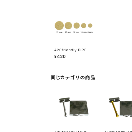
420friendly PIPE SC
REENS（パイプスクリー
¥420
ン）20枚セット パイプ／
ボング／ヴェポライザ
ー対応｜8mm〜15m
m
同じカテゴリの商品