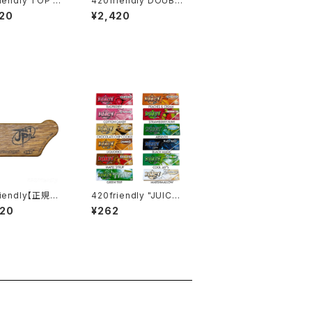
iendly TOP PU
420friendly DOUBL
スニッフィング チュ
E SCREEN HAMMER
20
¥2,420
ヘラ付き
(ダブルスクリーンハン
マー)メタルパイプ
riendly【正規
420friendly "JUICY
onkey Pipe"
JAY’S" フレーバーペー
420
¥262
パル / JET PA
パー（1¼サイズ ／ 32
スクリーン10枚付き)
枚入り）