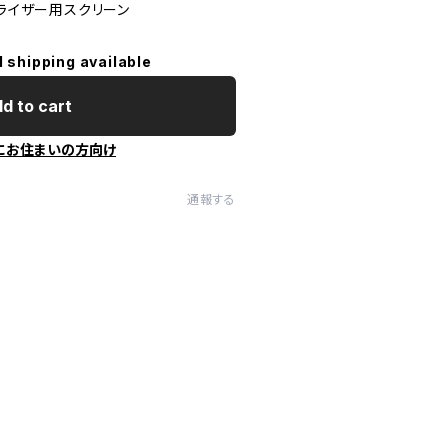
ポライザー用スクリーン
l shipping available
d to cart
にお住まいの方向け
通報する