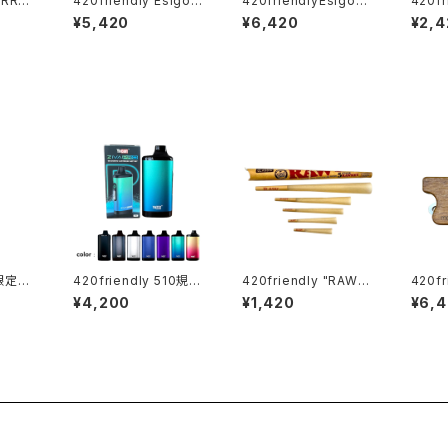
IRRO
420friendly Esigo
420friendlyEsigo
420fr
(ミラー
(エジーゴ) - ミニスプ
(エジーゴ) -ウィグワグ
FF 
¥5,420
¥6,420
¥2,4
ーン ガラスパイプ
ガラスパイプ
ーブ・
【限定コ
420friendly 510規格
420friendly "RAW"
420f
n Bu
バッテリー Yocan ZIV
Classic 5 Stage RA
品】"M
¥4,200
¥1,420
¥6,
g / グ
A PRO|タッチ式OLED
Wket Pack（ロウ クラ
ジェット
スター
搭載 ステルスバッテリ
シック 5ステージ ロケッ
L (
）
ー
トパック）／正規品