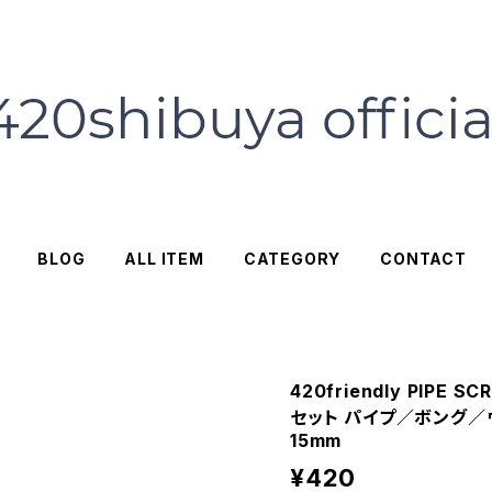
BLOG
ALL ITEM
CATEGORY
CONTACT
420friendly PIPE
セット パイプ／ボング／
15mm
¥420