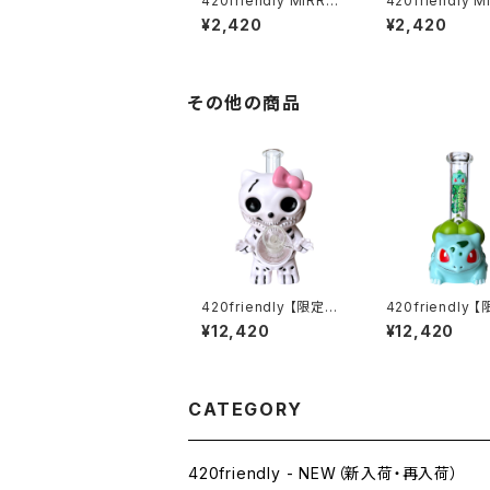
420friendly MIRRO
420friendly M
R SNUFF KIT (ミラー
R SNUFF KIT 
¥2,420
¥2,420
スナッフキット)
スナッフキット)
その他の商品
420friendly 【限定コ
420friendly 
レクション】Skull Cat
レクション】Gree
¥12,420
¥12,420
Bong / スカルキャット
d Monster Bon
ボング（約22cm）
リーンバッドモン
ボング（約20cm
CATEGORY
420friendly - NEW（新入荷・再入荷）