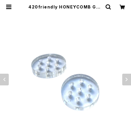
420friendly HONEYCOMB GLA
SS PIPE SCREEN ハニカムガラス
パイプスクリーン（ 6mm / 10mm /
15mm ）1個から | 420shibuya of
ficial