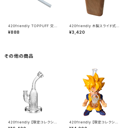
420friendly TOPPUFF 交換
420friendly 木製スライド式D
用ガラスステム｜ペットボトルコ
ugout｜ワンヒット専用パイプ
¥888
¥3,420
ンバーター＆ポータブルボング
セット（アメリカ製）10cm
対応（約14.5cm）
その他の商品
420friendly 【限定コレクショ
420friendly 【限定コレクショ
ン】EG Glass Tree Perc Diff
ン】Legendary Fighter Bon