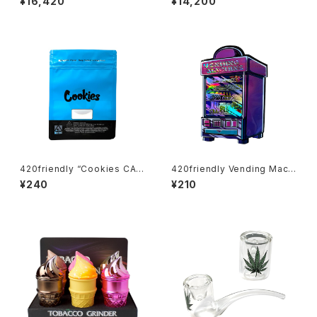
¥16,420
¥14,200
user Dab Rig / ガラスボング
g / レジェンダリーファイター ボ
(20cm)
ング（約25cm)
420friendly “Cookies CA
420friendly Vending Machi
Mylar Bag – BLUE / 28g” ク
ne Pack｜ベンディングマシン
¥240
¥210
ッキー マイラーバッグ（ブルー）
パケ（3枚入り）