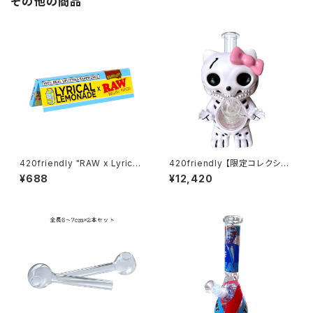
その他の商品
420friendly "RAW x Lyrica
420friendly 【限定コレクショ
l" レモネードペーパー Lemon
ン】Skull Cat Bong / スカルキ
¥688
¥12,420
ade Papers / 420shibuya
ャットボング（約22cm）
おすすめ King Size Wide (キ
ングサイズワイド)