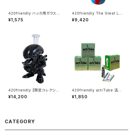
420friendly ハッカ用ガラスパ
420friendly The Great Lea
イプ ミニサイズ 6〜7cm(2本セ
der Beaker Bong - ガラスボ
¥1,575
¥9,420
ット)
ング（26cm）
420friendly 【限定コレクショ
420friendly actiTube 活性
ン】Alien Xenomorph Bong
炭フィルター ３箱セット/EXTRA
¥14,200
¥1,850
- PVC & GLASS / エイリアン
SLIM [ エクストラスリム：6mm
ゼノモーフボング（約20cm）
] 円錐形
CATEGORY