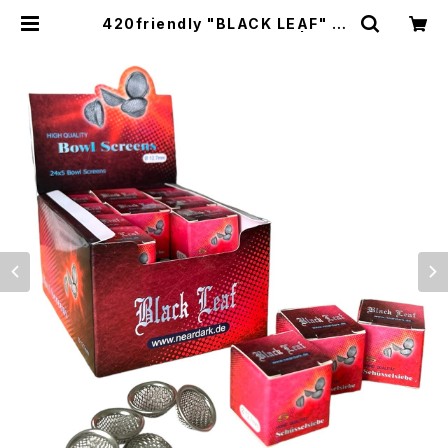
420friendly "BLACK LEAF" ス
テンレスボウルストレーナー | 12.7
mm (3箱セット) | 420shibuya of
ficial