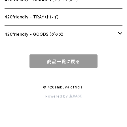
1 1/4サイズ
420friendly - TRAY（トレイ）
キングサイズスリム
420friendly - GOODS（グッズ）
キングサイズ
PIPE PARTS（パイプ系）
商品一覧に戻る
キングサイズワイド
JOINT（ジョイント系）
フィルター
CLEANING（掃除・保管）
© 420shibuya official
Powered by
プレロールコーン
APPAREL（アパレル）
OTHER（その他）