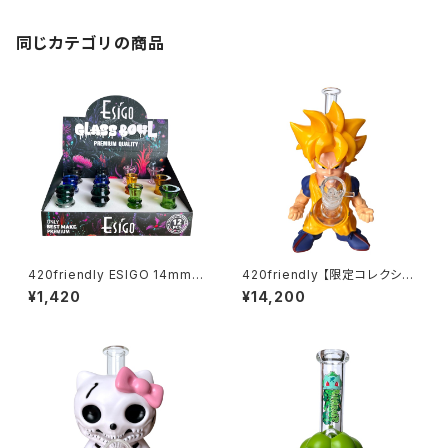
同じカテゴリの商品
420friendly ESIGO 14mmガ
420friendly 【限定コレクショ
ラスボウル(火皿) Phoenix As
ン】Legendary Fighter Bon
¥1,420
¥14,200
h Catcher
g / レジェンダリーファイター ボ
ング（約25cm)