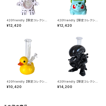
420friendly 【限定コレクショ
420friendly 【限定コレクショ
ン】Skull Cat Bong / スカルキ
ン】Green Bud Monster Bon
¥12,420
¥12,420
ャットボング（約22cm）
g / グリーンバッドモンスターボ
ング（約20cm）
420friendly 【限定コレクショ
420friendly 【限定コレクショ
ン】Yellow Rubber Duck Gla
ン】Alien Xenomorph Bong
¥10,420
¥14,200
ss Bong / イエロー ラバーダッ
- PVC & GLASS / エイリアン
ク ガラスボング（約20cm）
ゼノモーフボング（約20cm）