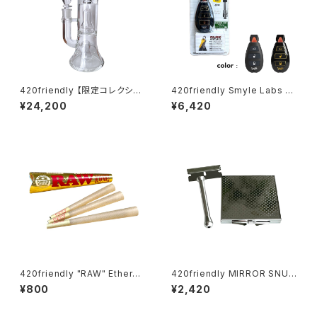
420friendly 【限定コレクショ
420friendly Smyle Labs P
ン】EG Glass - Double Perc
enjamin キー型ベイプバッテリ
¥24,200
¥6,420
Glass Bong / ガラスボング (2
ー
7cm)
420friendly "RAW" Etherea
420friendly MIRROR SNUF
l Cones - コーン (KING siz
F KIT (ミラースナッフキット)
¥800
¥2,420
e)