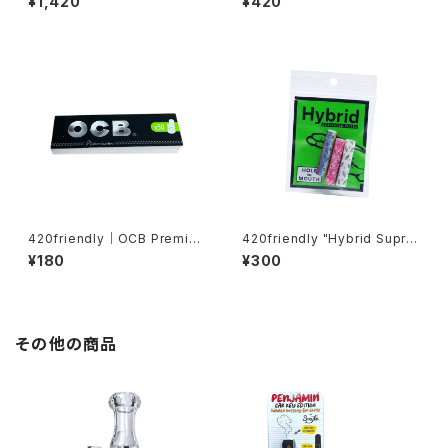
¥1,420
¥420
スロール・超薄巻紙・手巻き用プ
レミアムペーパー（4m）
420friendly｜OCB Premiu
420friendly "Hybrid Supre
m TIPS（50枚）／ジョイント用
me Filters" STORE SAMPL
¥180
¥300
フィルターチップ・手巻き 対応
ER / 30mm × 6.4mm（お試し
価格）
その他の商品