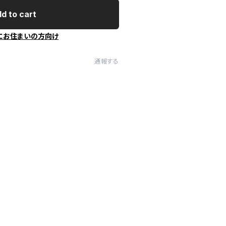
d to cart
にお住まいの方向け
通報する