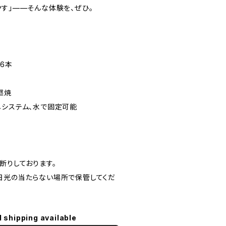
やす」——そんな体験を、ぜひ。
ン6本
燃焼
しシステム、水で固定可能
断りしております。
日光の当たらない場所で保管してくだ
l shipping available