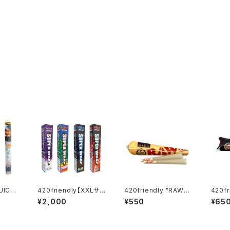
JUICY
420friendly【XXLサイ
420friendly "RAW"
420fr
ールコー
ズ】JUICY JAY'S Sup
クラシックコーン -1¼
ack" プレロール コー
¥2,000
¥550
¥65
わう新
er Wrap - スーパーブ
（84mm）6本入り
ン 1
グ
ラントラップ 24cm
｜無漂
ラルペ