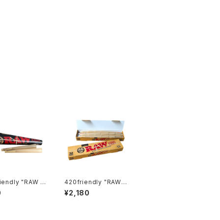
iendly "RAW Bl
420friendly "RAW"
クラシック 1¼ コーン｜
0
¥2,180
¼（84mm）6本入り
無添加・無漂白プレロ
白・極薄・ナチュ
ールコーン（84mm／3
ーパー
2本入）