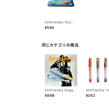
420friendly "ELEME
NTS" Cones エレメン
¥580
ツコーン(1¼size 6本
入り)
同じカテゴリの商品
420friendly Dogg l
420friendly "
bs - Blue Paisley Pr
JAY'S" プレロ
¥888
¥262
e-Rolled Cones / 1
ン - 香りごと味
¼サイズ・6本入
感覚スモーキン