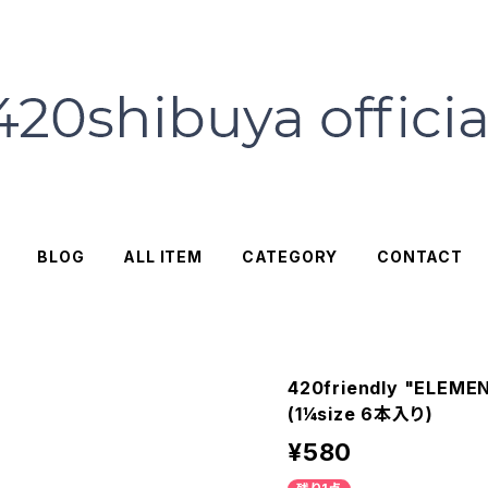
BLOG
ALL ITEM
CATEGORY
CONTACT
420friendly "ELE
(1¼size 6本入り)
¥580