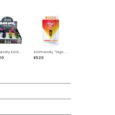
iendly ESIGO 1
420friendly "High T
ガラスボウル(火
ea"- Blunt Wraps /
20
¥520
自分で巻く 愛好家 420
friendlyおすすめ (マ
ンゴー)