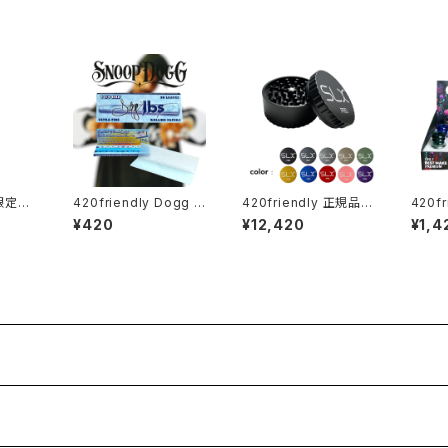
【限定コ
420friendly Dogg l
420friendly 正規品
420fr
lass
bs - Blue Paisley R
「SLX PRO」グラインダ
4mm
¥420
¥12,420
¥1,4
pipe
olling Papers / 1¼サ
ーがフルモデルチェン
皿) Phoenix Ash Cat
イズ・50枚入
ジ！ (スタンダードサイ
cher
ズ62mm）全10色