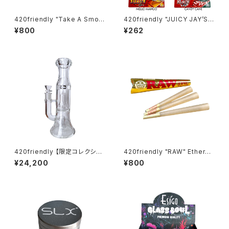
420friendly "Take A Smok
420friendly "JUICY JAY’S"
e" こっそりチルタイム Cigarett
フレーバーペーパー（1¼サイズ
¥800
¥262
e Bat ロング シガレットワンヒ
／ 32枚入り）
ッター
420friendly 【限定コレクショ
420friendly "RAW" Etherea
ン】EG Glass - Double Perc
l Cones - コーン (KING siz
¥24,200
¥800
Glass Bong / ガラスボング (2
e)
7cm)