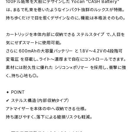
100ドル紙幣を大胆にデザインした Yocan “CASH Battery”
は、まるで札束を巻いたようなインパクト抜群のルックスが特徴。
持ち歩くだけで目を惹くデザインなのに、機能は本格派そのもの。
カートリッジを本体内部に収納できる ステルスタイプ で、人目を
気にせずスマートに使用可能。
さらに 600mAhの大容量バッテリー と 1.8V〜4.2Vの4段階可
変電圧 を搭載し、ライト〜濃厚まで自在にコントロールできます。
素材には耐久性に優れた シリコン×ポリマー を採用し、衝撃に強
く、持ち心地も◎。
✦ POINT
✔ ステルス構造（内部収納タイプ）
アトマイザーを本体の中へ収納できる仕様。
持ち運びやすく、落下による破損リスクも軽減。