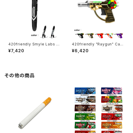
420friendly Smyle Labs パ
420friendly "Raygun" Cart
ーマネントマーカー型アロマデ
Battery｜光×音×操作性の未
¥7,420
¥6,420
バイス “ペンジャミン”
来型510バッテリー
その他の商品