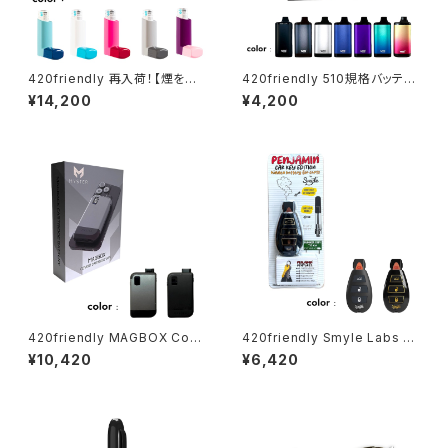
420friendly 再入荷！【煙を抑
420friendly 510規格バッテリ
える】吸入器型ステルスVAPE 5
ー Yocan ZIVA PRO|タッチ式
¥14,200
¥4,200
10バッテリー クラウドフィルター
OLED搭載 ステルスバッテリー
搭載／Smyle Labs
420friendly MAGBOX Cov
420friendly Smyle Labs P
ert Cartridge Vape（マグボッ
enjamin キー型ベイプバッテリ
¥10,420
¥6,420
クス） MagSafe対応 510規格
ー
カートリッジバッテリー