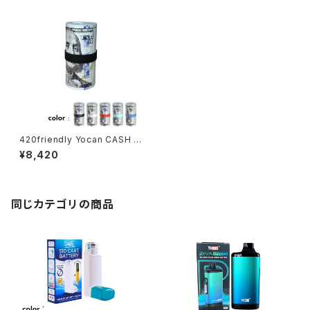
420friendly Yocan CASH B
attery／100ドル紙幣デザイ
¥8,420
ン・ステルス型 510 カートバッテ
リー・600mAh・可変電圧 1.
8〜4.2V
同じカテゴリの商品