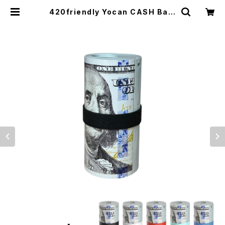
420friendly Yocan CASH Batt
ery／100ドル紙幣デザイン・ステル
ス型 510 カートバッテリー・600mA
h・可変電圧 1.8〜4.2V | 420shib
uya official