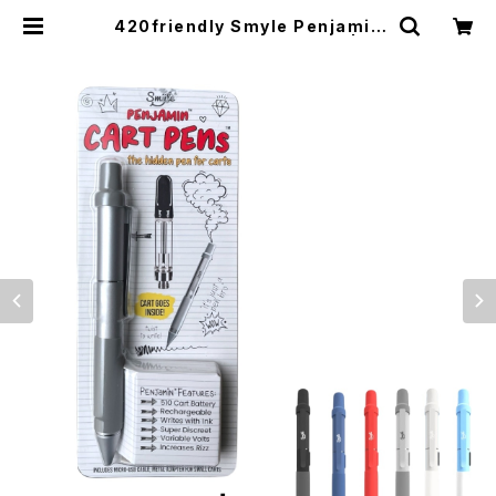
420friendly Smyle Penjamin
Cart Pen －ペン型バッテリー | 42
0shibuya official