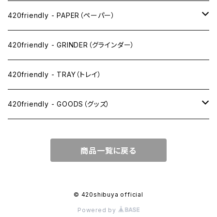
ワックス系
420friendly - PAPER（ペーパー）
SW(シングルワイド）サイズ
420friendly - GRINDER（グラインダー）
1 1/4サイズ
420friendly - TRAY（トレイ）
キングサイズスリム
420friendly - GOODS（グッズ）
キングサイズ
PIPE PARTS（パイプ系）
商品一覧に戻る
キングサイズワイド
JOINT（ジョイント系）
フィルター
CLEANING（掃除・保管）
© 420shibuya official
Powered by