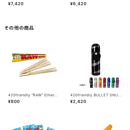
ーマネントマーカー型アロマデ
Battery｜光×音×操作性の未
¥7,420
¥6,420
バイス “ペンジャミン”
来型510バッテリー
その他の商品
420friendly "RAW" Etherea
420friendly BULLET SNUF
l Cones - コーン (KING siz
F アルミ製弾丸型 スナッフボト
¥800
¥2,420
e)
ル