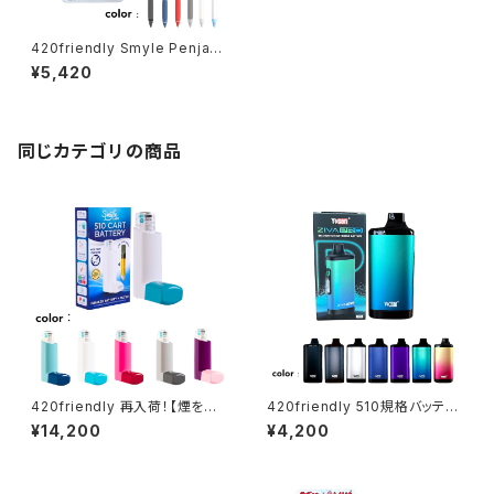
420friendly Smyle Penjami
n Cart Pen －ペン型バッテリ
¥5,420
ー
同じカテゴリの商品
420friendly 再入荷！【煙を抑
420friendly 510規格バッテリ
える】吸入器型ステルスVAPE 5
ー Yocan ZIVA PRO|タッチ式
¥14,200
¥4,200
10バッテリー クラウドフィルター
OLED搭載 ステルスバッテリー
搭載／Smyle Labs