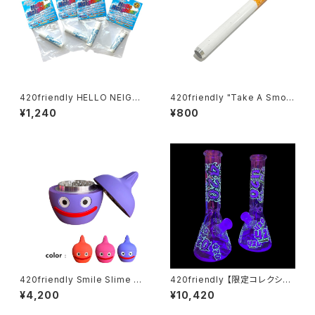
420friendly HELLO NEIGH
420friendly "Take A Smok
BOR 携帯エアフレッシュナー／
e" こっそりチルタイム Cigarett
¥1,240
¥800
ポータブル消臭スティック（全6
e Bat ロング シガレットワンヒ
フレーバー）
ッター
420friendly Smile Slime H
420friendly 【限定コレクショ
erb Grinder (4層構造）グライ
ン】Glow in Dark 420 Beake
¥4,200
¥10,420
ンダー
r Bong -ガラスボング（25cm）