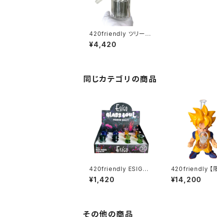
420friendly ツリーチ
ャンバー 13cm／ガラス
¥4,420
ボング用パーコレータ
ー・14mm接続・火皿付
き（ブラック）
同じカテゴリの商品
420friendly ESIGO 1
420friendly 
4mmガラスボウル(火
レクション】Lege
¥1,420
¥14,200
皿) Phoenix Ash Cat
y Fighter Bong
cher
ジェンダリーファ
ボング（約25cm
その他の商品