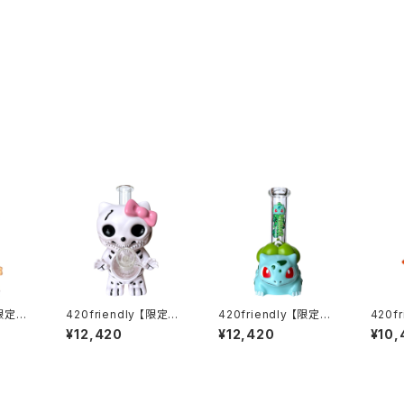
【限定コ
420friendly 【限定コ
420friendly 【限定コ
420f
ndar
レクション】Skull Cat
レクション】Green Bu
レクショ
¥12,420
¥12,420
¥10,
 / レ
Bong / スカルキャット
d Monster Bong / グ
bber 
イター
ボング（約22cm）
リーンバッドモンスター
ng /
)
ボング（約20cm）
ック 
cm）