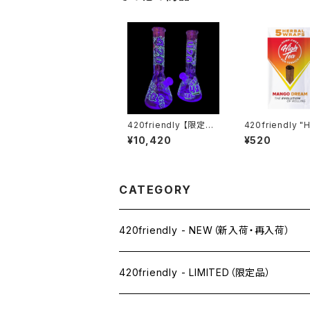
420friendly 【限定コ
420friendly "
レクション】Glow in D
ea"- Blunt Wra
¥10,420
¥520
ark 420 Beaker Bon
自分で巻く 愛好家
g -ガラスボング（25c
friendlyおすす
m）
ンゴー)
CATEGORY
420friendly - NEW（新入荷・再入荷）
420friendly - LIMITED（限定品）