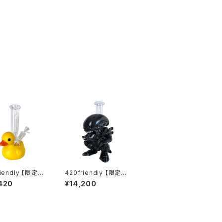
riendly 【限定コ
420friendly 【限定コ
ン】Yellow Ru
レクション】Alien Xen
420
¥14,200
Duck Glass Bo
omorph Bong - PVC
 イエロー ラバーダ
& GLASS / エイリアン
ガラスボング（約20
ゼノモーフボング（約20
cm）