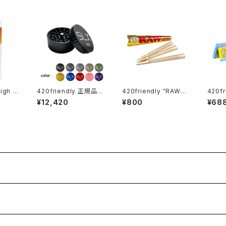
High T
420friendly 正規品
420friendly "RAW"
420frien
ps /
「SLX PRO」グラインダ
Ethereal Cones - コ
Lyrical" レ
¥12,420
¥800
¥68
 420
ーがフルモデルチェン
ーン (KING size)
ーパー 
め (マ
ジ！ (スタンダードサイ
pers / 420shibuyaお
ズ62mm）全10色
すすめ King Size W
e (