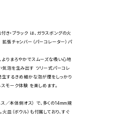
皿付き・ブラック は、ガラスボングの火
 拡張チャンバー（パーコレーター）パ
、よりまろやかでスムーズな吸い心地
い気泡を生み出す ツリー式パーコレ
ら発生するきめ細かな泡が煙をしっかり
るスモーク体験 を楽しめます。
メス／本体側オス） で、多くの14mm規
火皿（ボウル）も付属しており、すぐ