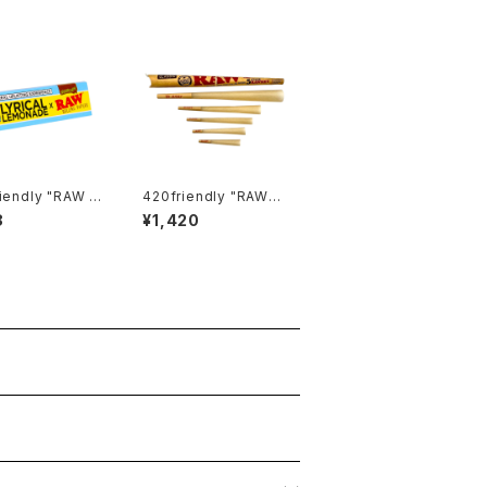
dly "RAW x
420friendly "RAW"
モネードペ
Classic 5 Stage RA
8
¥1,420
Lemonade Pa
Wket Pack（ロウ クラ
シック 5ステージ ロケッ
id
トパック）／正規品
キングサイズワイド)