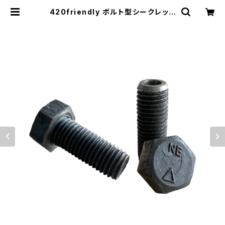
420friendly ボルト型シークレット
ケース／完全ボルト外観の隠し収納・
防犯・ピルケース・小物保管 | 420sh
ibuya official