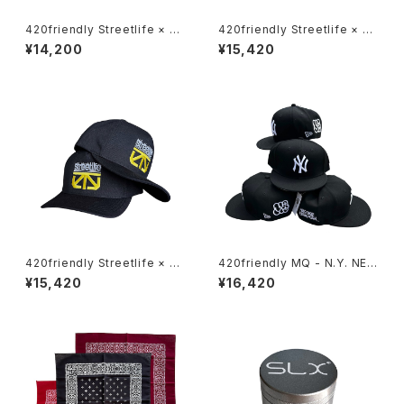
420friendly Streetlife × Th
420friendly Streetlife × Th
e Seventh Letter Limited C
e Seventh Letter Limited C
¥14,200
¥15,420
apsule 【数量限定】
apsule 【数量限定】
420friendly Streetlife × Th
420friendly MQ - N.Y. NEW
e Seventh Letter Limited C
ERA HAT “MAKE TAGZ GRE
¥15,420
¥16,420
apsule 【数量限定】
AT AGAIN” MQ THROWUP
【数量限定】