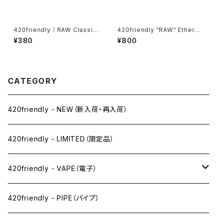
420friendly｜RAW Classic
420friendly "RAW" Etherea
(King Size Slim) ローリング
l Cones - コーン (KING siz
¥380
¥800
ペーパー /ロウ クラシック
e)
CATEGORY
420friendly - NEW（新入荷・再入荷）
420friendly - LIMITED（限定品）
420friendly - VAPE（電子）
ペン下
420friendly - PIPE（パイプ）