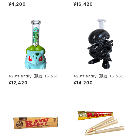
ー Yocan ZIVA PRO|タッチ式
ン】EG Glass Tree Perc Diff
¥4,200
¥16,420
OLED搭載 ステルスバッテリー
user Dab Rig / ガラスボング
(20cm)
420friendly 【限定コレクショ
420friendly 【限定コレクショ
ン】Green Bud Monster Bon
ン】Alien Xenomorph Bong
¥12,420
¥14,200
g / グリーンバッドモンスターボ
- PVC & GLASS / エイリアン
ング（約20cm）
ゼノモーフボング（約20cm）