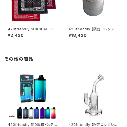
420friendly SUICIDAL TEN
420friendly 【限定コレクショ
DENCIES Inspired Cross B
ン】SLX未発売！日本初上陸！ Fl
¥2,420
¥18,420
andana 52×52cm
ower Mill “VHSA Limited E
dition” グラインダー【数量限
定】
その他の商品
420friendly 510規格バッテリ
420friendly 【限定コレクショ