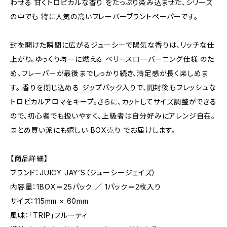
わせる 甘くトロピカルな香り をたっぷり染み込ませた、シリーズ
の中でも 特に人気の高いフレーバーブラントペーパーです。
封を開けた瞬間に広がるジューシーで陽気な香りは、リッチな仕
上がり。ゆっくり均一に燃える ベリースローバーニング仕様 のた
め、フレーバーが最後までしっかり続き、満足感が長く楽しめま
す。 香りを閉じ込める ジップパック入りで、開封後もフレッシュな
トロピカルアロマをキープ。さらに、カットしてサイズ調整ができる
ので、初心者でも扱いやすく、上級者は自分好みにアレンジ自在。
まとめ買い派にも嬉しい BOX売り でお届けします。
【商品詳細】
ブランド：JUICY JAY’S（ジューシージェイズ）
内容量：1BOX＝25パック ／ 1パック＝2枚入り
サイズ：115mm × 60mm
風味：「TRIP」フルーティ