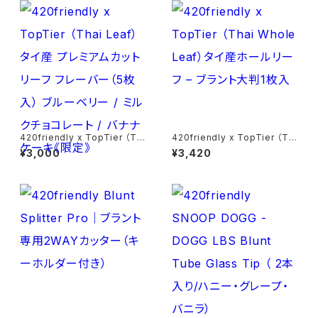
本
420friendly x TopTier （Th
420friendly x TopTier （Th
ai Leaf）タイ産 プレミアムカッ
ai Whole Leaf）タイ産ホール
¥3,000
¥3,420
トリーフ フレーバー（5枚入） ブ
リーフ – ブラント大判1枚入
ルーベリー / ミルクチョコレート
/ バナナケーキ《限定》