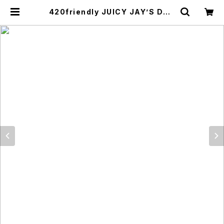
420friendly JUICY JAY’S DOU
BLE WRAPS TRIP｜ジューシージ
ェイズ ブラントペーパー (BOX売り)
| 420shibuya official