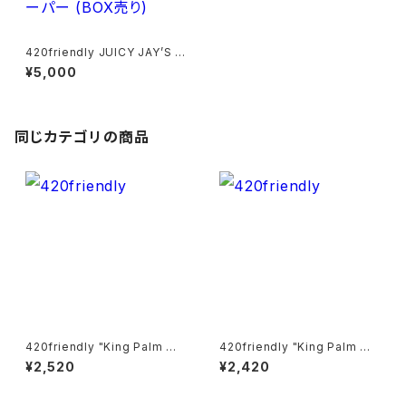
420friendly JUICY JAY’S D
OUBLE WRAPS TRIP｜ジュ
¥5,000
ーシージェイズ ブラントペーパ
ー (BOX売り)
同じカテゴリの商品
420friendly "King Palm Wr
420friendly "King Palm Wr
ap" キングパーム Leaf pre ro
ap" キングパーム Leaf pre ro
¥2,520
¥2,420
lls 詰めるだけで楽しめる 420
lls 詰めるだけで楽しめる 420
shibuyaおすすめ [プレロール
shibuyaおすすめ [プレロール
ラップ/Blunts ブランツ] XXL 5
ラップ/Blunts ブランツ] XL 5本