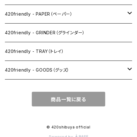
ワックス系
420friendly - PAPER（ペーパー）
SW(シングルワイド）サイズ
420friendly - GRINDER（グラインダー）
1 1/4サイズ
420friendly - TRAY（トレイ）
キングサイズスリム
420friendly - GOODS（グッズ）
キングサイズ
PIPE PARTS（パイプ系）
商品一覧に戻る
キングサイズワイド
JOINT（ジョイント系）
フィルター
CLEANING（掃除・保管）
© 420shibuya official
Powered by