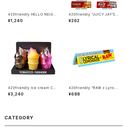
420friendly HELLO NEIGH
420friendly "JUICY JAY’S"
BOR 携帯エアフレッシュナー／
フレーバーペーパー（1¼サイズ
¥1,240
¥262
ポータブル消臭スティック（全6
／ 32枚入り）
フレーバー）
420friendly Ice cream Con
420friendly "RAW x Lyrica
e Herb Grinder (4層構造）グ
l" レモネードペーパー Lemon
¥3,240
¥688
ラインダー
ade Papers / 420shibuya
おすすめ King Size Wide (キ
ングサイズワイド)
CATEGORY