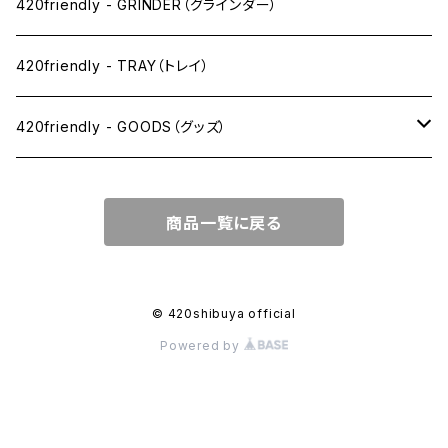
SW(シングルワイド）サイズ
420friendly - GRINDER（グラインダー）
1 1/4サイズ
420friendly - TRAY（トレイ）
キングサイズスリム
420friendly - GOODS（グッズ）
キングサイズ
PIPE PARTS（パイプ系）
商品一覧に戻る
キングサイズワイド
JOINT（ジョイント系）
フィルター
CLEANING（掃除・保管）
© 420shibuya official
Powered by
プレロールコーン
APPAREL（アパレル）
OTHER（その他）