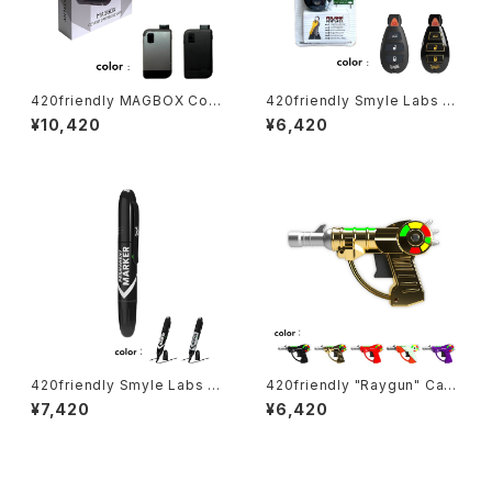
420friendly MAGBOX Cov
420friendly Smyle Labs P
ert Cartridge Vape（マグボッ
enjamin キー型ベイプバッテリ
¥10,420
¥6,420
クス） MagSafe対応 510規格
ー
カートリッジバッテリー
420friendly Smyle Labs パ
420friendly "Raygun" Cart
ーマネントマーカー型アロマデ
Battery｜光×音×操作性の未
¥7,420
¥6,420
バイス “ペンジャミン”
来型510バッテリー