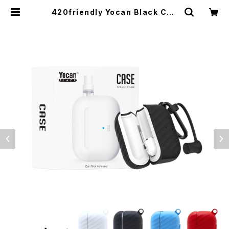
420friendly Yocan Black Cas
e Cartridge Battery - ケース カ
ートリッジバッテリー | 420shibuy
a official