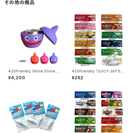
その他の商品
420friendly Smile Slime H
420friendly "JUICY JAY’S"
erb Grinder (4層構造）グライ
フレーバーペーパー（1¼サイズ
¥4,200
¥262
ンダー
／ 32枚入り）