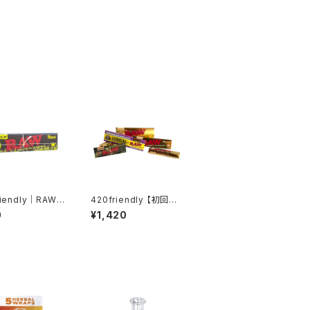
riendly｜RAW
420friendly 【初回限
NIC HEMP BL
定】RAW お試し6点セッ
0
¥1,420
（オーガニックヘン
ト
1¼サイズ ローリン
パー