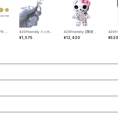
IPE SC
420friendly ハッカ用
420friendly 【限定コ
420fr
スクリー
ガラスパイプ 10cm (ヘ
レクション】Skull Cat
ea" -
¥1,575
¥12,420
¥52
ッド2cm)
Bong / スカルキャット
自分で巻
ライザ
ボング（約22cm）
frien
15m
イルド