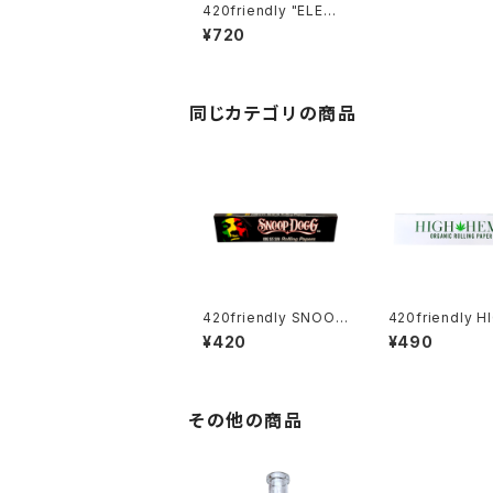
420friendly "ELEME
NTS" エレメンツ Arte
¥720
sano Classic ライス
ペーパー(KING size S
LIM)
同じカテゴリの商品
420friendly SNOOP
420friendly H
DOGG - ローリングペ
EMP ローリングペーパ
¥420
¥490
ーパー / KING SIZE S
ー / KING SIZE
LIM
無漂白・無添加
その他の商品