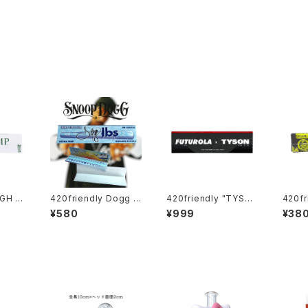
IGH H
420friendly Dogg l
420friendly "TYSO
420f
bs - Blue Paisley R
N 2.0 X FUTUROLA"
ORGA
¥580
¥999
¥38
 SLIM
olling Papers / King
Unbleached Rolling
ACK
Size Slim・50枚入
Papers + Tips （キン
プ） 
グサイズスリム）
グペー