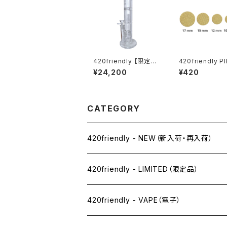
420friendly 【限定コ
420friendly P
レクション】EG Glass
REENS（パイプ
¥24,200
¥420
- Double Perc Strai
ン）20枚セット パイプ／
ght Glass Bong / ガ
ボング／ヴェポ
ラスボング (約31cm)
ー対応｜8mm〜
m
CATEGORY
420friendly - NEW（新入荷・再入荷）
420friendly - LIMITED（限定品）
420friendly - VAPE（電子）