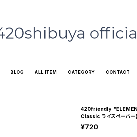
BLOG
ALL ITEM
CATEGORY
CONTACT
420friendly "ELEM
Classic ライスペーパー(K
¥720