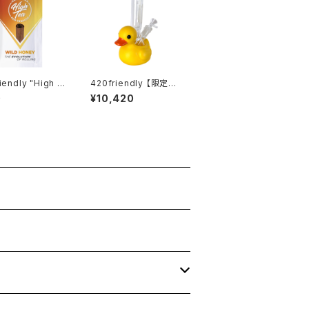
iendly "High T
420friendly 【限定コ
Blunt Wraps /
レクション】Yellow Ru
0
¥10,420
く 愛好家 420
bber Duck Glass Bo
dlyおすすめ (ワ
ng / イエロー ラバーダ
ハニー)
ック ガラスボング（約20
cm）