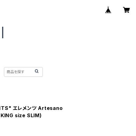
ENTS" エレメンツ Artesano
ING size SLIM)