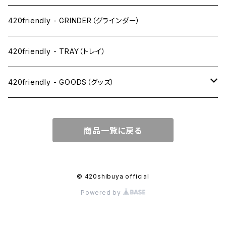
SW(シングルワイド）サイズ
420friendly - GRINDER（グラインダー）
1 1/4サイズ
420friendly - TRAY（トレイ）
キングサイズスリム
420friendly - GOODS（グッズ）
キングサイズ
PIPE PARTS（パイプ系）
商品一覧に戻る
キングサイズワイド
JOINT（ジョイント系）
フィルター
CLEANING（掃除・保管）
© 420shibuya official
Powered by
プレロールコーン
APPAREL（アパレル）