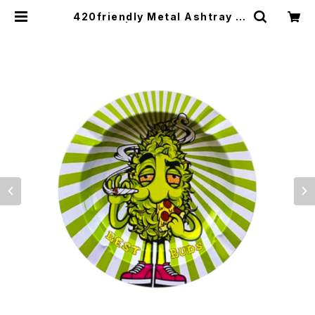
420friendly Metal Ashtray -
メタル灰皿 | 420shibuya officia
l