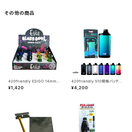
その他の商品
420friendly ESIGO 14mmガ
420friendly 510規格バッテリ
ラスボウル(火皿) Phoenix As
ー Yocan ZIVA PRO|タッチ式
¥1,420
¥4,200
h Catcher
OLED搭載 ステルスバッテリー