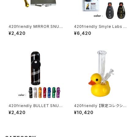
420friendly MIRROR SNUF
420friendly Smyle Labs P
F KIT (ミラースナッフキット)
enjamin キー型ベイプバッテリ
¥2,420
¥6,420
ー
420friendly BULLET SNUF
420friendly 【限定コレクショ
F アルミ製弾丸型 スナッフボト
ン】Yellow Rubber Duck Gla
¥2,420
¥10,420
ル
ss Bong / イエロー ラバーダッ
ク ガラスボング（約20cm）