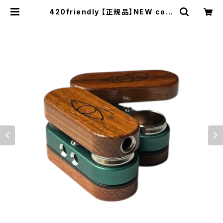
420friendly 【正規品】NEW colo
r "Monkey Pipe" モンキーパイプ
オリジナル (スクリーン10枚付き) Oc
ean Pine | 420shibuya officia
l