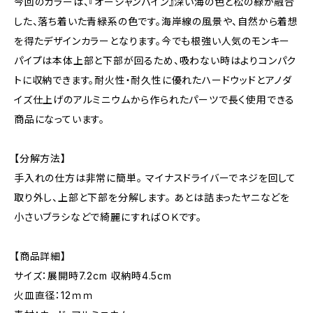
今回のカラーは、『オーシャンパイン』深い海の色と松の緑が融合
した、落ち着いた青緑系の色です。海岸線の風景や、自然から着想
を得たデザインカラーとなります。今でも根強い人気のモンキー
パイプは本体上部と下部が回るため、吸わない時はよりコンパク
トに収納できます。耐火性・耐久性に優れたハードウッドとアノダ
イズ仕上げのアルミニウムから作られたパーツで長く使用できる
商品になっています。
【分解方法】
手入れの仕方は非常に簡単。 マイナスドライバーでネジを回して
取り外し、上部と下部を分解します。 あとは詰まったヤニなどを
小さいブラシなどで綺麗にすればＯＫです。
【商品詳細】
サイズ：展開時7.2cm 収納時4.5cm
火皿直径：12ｍｍ