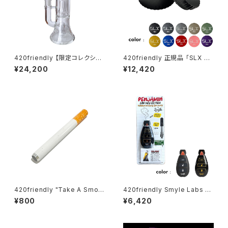
420friendly 【限定コレクショ
420friendly 正規品 「SLX PR
ン】EG Glass - Double Perc
O」グラインダーがフルモデルチ
¥24,200
¥12,420
Glass Bong / ガラスボング (2
ェンジ！ (スタンダードサイズ62
7cm)
mm）全10色
420friendly "Take A Smok
420friendly Smyle Labs P
e" こっそりチルタイム Cigarett
enjamin キー型ベイプバッテリ
¥800
¥6,420
e Bat ロング シガレットワンヒ
ー
ッター