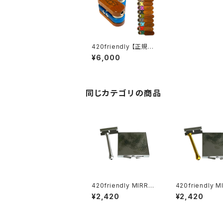
420friendly 【正規品】
Monkey Pipe モンキ
¥6,000
ーパイプ オリジナル (ス
クリーン付き)
同じカテゴリの商品
420friendly MIRRO
420friendly M
R SNUFF KIT (ミラー
R SNUFF KIT 
¥2,420
¥2,420
スナッフキット)
スナッフキット)