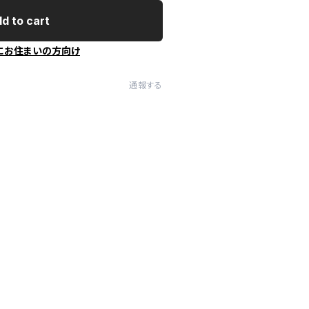
d to cart
にお住まいの方向け
通報する