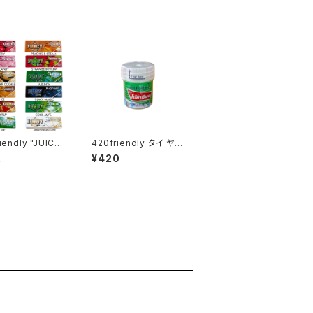
iendly "JUICY
420friendly タイ ヤー
’S" フレーバーペー
ドム（嗅ぎ薬）／Pim-S
2
¥420
¼サイズ ／ 32
aen Balm Oil
）