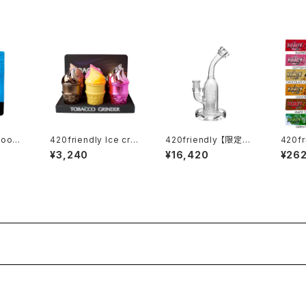
420friendly Ice cre
420friendly 【限定コ
420fr
ag – B
am Cone Herb Grin
レクション】EG Glass
JAY
¥3,240
¥16,420
¥26
der (4層構造）グライン
Tree Perc Diffuser
パー（1
ブルー）
ダー
Dab Rig / ガラスボン
枚入り
グ (20cm)