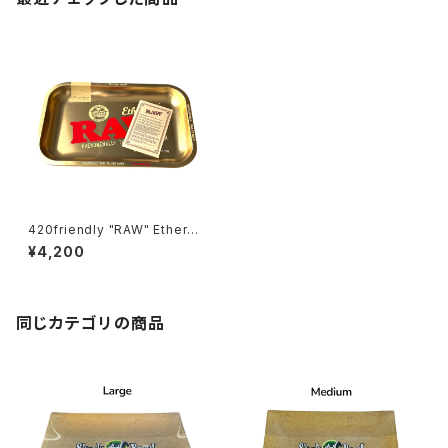
420friendly "RAW" Etherea
l Tray （ロウ エセリアルトレイ）
¥4,200
／RAWオリジナルステッカー付
き／正規品
同じカテゴリの商品