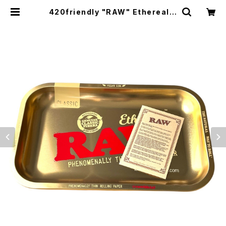
420friendly "RAW" Ethereal T
ray （ロウ エセリアルトレイ）／RAW
オリジナルステッカー付き／正規品 |
420shibuya official