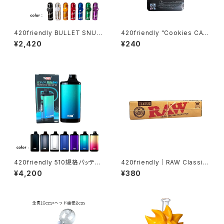
420friendly BULLET SNUF
420friendly "Cookies CA
F アルミ製弾丸型 スナッフボト
Mylar Bag – RED / 7g" クッキ
¥2,420
¥240
ル
ー マイラーバッグ（レッド）10×1
5cm
420friendly 510規格バッテリ
420friendly｜RAW Classic
ー Yocan ZIVA PRO|タッチ式
(King Size Slim) ローリング
¥4,200
¥380
OLED搭載 ステルスバッテリー
ペーパー /ロウ クラシック