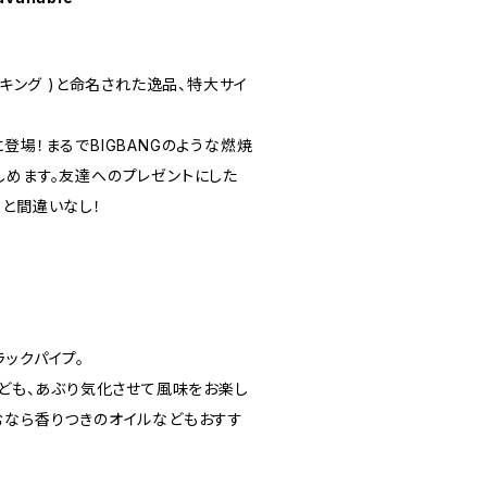
ワイアンキング )と命名された逸品、特大サイ
登場！まるでBIGBANGのような燃焼
しめます。友達へのプレゼントにした
こと間違いなし！
ックパイプ。
なども、あぶり気化させて風味をお楽し
むなら香りつきのオイルなどもおすす