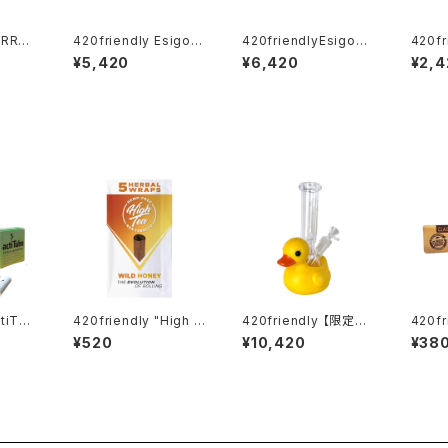
IRRO
420friendly Esigo
420friendlyEsigo
420fr
(ミラー
(エジーゴ) - ミニスプ
(エジーゴ) -ウィグワグ
FF 
¥5,420
¥6,420
¥2,4
ーン ガラスパイプ
ガラスパイプ
ーブ・
ctiTub
420friendly "High T
420friendly 【限定コ
420f
ea" -Blunt Wraps /
レクション】Yellow Ru
lassic (King Size 
¥520
¥10,420
¥38
SLIM
自分で巻く 愛好家 420
bber Duck Glass Bo
m) 
ム：6m
friendlyおすすめ (ワ
ng / イエロー ラバーダ
/ロウ
イルドハニー)
ック ガラスボング（約20
cm）