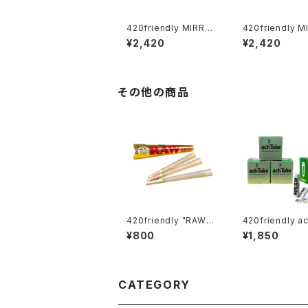
420friendly MIRRO
420friendly M
R SNUFF KIT (ミラー
R SNUFF KIT 
¥2,420
¥2,420
スナッフキット)
スナッフキット)
その他の商品
420friendly "RAW"
420friendly a
Ethereal Cones - コ
e 活性炭フィルター ３
¥800
¥1,850
ーン (KING size)
箱セット/EXTRA 
[ エクストラスリ
m ] 円錐形
CATEGORY