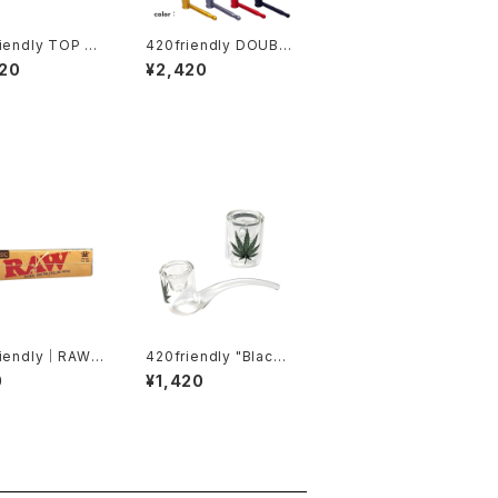
iendly TOP PU
420friendly DOUBL
スニッフィング チュ
E SCREEN HAMMER
20
¥2,420
ヘラ付き
(ダブルスクリーンハン
マー)メタルパイプ
riendly｜RAW C
420friendly "Black
Sli
Leaf" Glass Pipe /
0
¥1,420
ローリングペーパー
リーフ ガラスパイプ – 1
 クラシック
0cm カーブタイプ