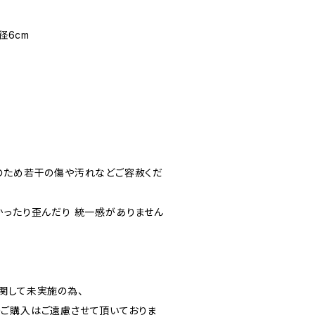
径6cm
のため若干の傷や汚れなどご容赦くだ
かったり歪んだり 統一感がありません
関して未実施の為、
ご購入はご遠慮させて頂いておりま