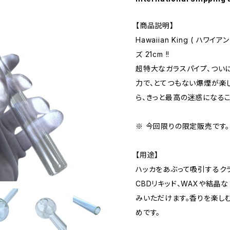
【商品説明】
Hawaiian King ( ハ
ズ 21cm !!
超特大なガラスパイプ、ついに
力で、とてつもない爆煙が楽
ら、きっと最高の迷惑になる
※ 今回限りの限定販売です。
【用途】
ハッカをあぶって吸引するクラ
CBDリキッド、WAXや結晶
みいただけます。香りを楽し
めです。