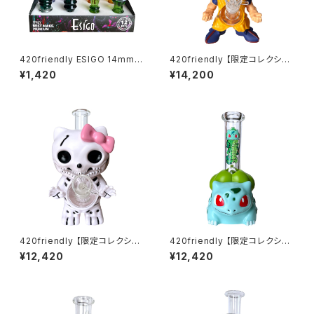
420friendly ESIGO 14mmガ
420friendly 【限定コレクショ
ラスボウル(火皿) Phoenix As
ン】Legendary Fighter Bon
¥1,420
¥14,200
h Catcher
g / レジェンダリーファイター ボ
ング（約25cm)
420friendly 【限定コレクショ
420friendly 【限定コレクショ
ン】Skull Cat Bong / スカルキ
ン】Green Bud Monster Bon
¥12,420
¥12,420
ャットボング（約22cm）
g / グリーンバッドモンスターボ
ング（約20cm）