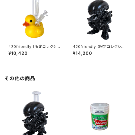
420friendly 【限定コレクショ
420friendly 【限定コレクショ
ン】Yellow Rubber Duck Gla
ン】Alien Xenomorph Bong
¥10,420
¥14,200
ss Bong / イエロー ラバーダッ
- PVC & GLASS / エイリアン
ク ガラスボング（約20cm）
ゼノモーフボング（約20cm）
その他の商品