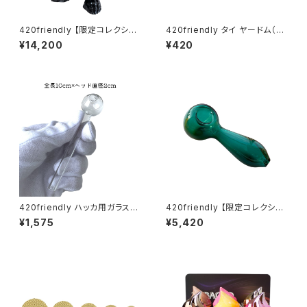
420friendly 【限定コレクショ
420friendly タイ ヤードム（嗅
ン】Alien Xenomorph Bong
ぎ薬）／Pim-Saen Balm Oil
¥14,200
¥420
- PVC & GLASS / エイリアン
ゼノモーフボング（約20cm）
420friendly ハッカ用ガラスパ
420friendly 【限定コレクショ
イプ 10cm (ヘッド2cm)
ン】EG ESSENTIALS スプーン
¥1,575
¥5,420
型 ガラスパイプ