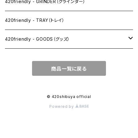
SW(シングルワイド）サイズ
420friendly - GRINDER（グラインダー）
1 1/4サイズ
420friendly - TRAY（トレイ）
キングサイズスリム
420friendly - GOODS（グッズ）
キングサイズ
PIPE PARTS（パイプ系）
商品一覧に戻る
キングサイズワイド
JOINT（ジョイント系）
フィルター
CLEANING（掃除・保管）
© 420shibuya official
Powered by
プレロールコーン
APPAREL（アパレル）
OTHER（その他）