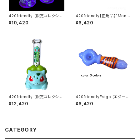
420friendly 【限定コレクショ
420friendly【正規品】"Monk
ン】Glow in Dark 420 Beake
ey Pipe" ジェットパル / JET P
¥10,420
¥6,420
r Bong -ガラスボング（25cm）
AL (スクリーン10枚付き)
420friendly 【限定コレクショ
420friendlyEsigo (エジーゴ)
ン】Green Bud Monster Bon
-ウィグワグ ガラスパイプ
¥12,420
¥6,420
g / グリーンバッドモンスターボ
ング（約20cm）
CATEGORY