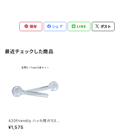
保存
シェア
LINE
ポスト
最近チェックした商品
420friendly ハッカ用ガラスパ
イプ ミニサイズ 6〜7cm(2本セ
¥1,575
ット)