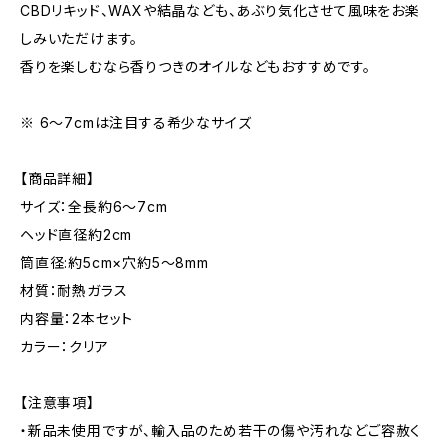
CBDリキッド、WAXや結晶なども、あぶり気化させて風味をお楽
しみいただけます。
香りを楽しむなら香りつきのオイルなどもおすすめです。
※ 6〜7cmは注目する希少なサイズ
【商品詳細】
サイズ：全長約6〜7cm
ヘッド直径約2cm
筒直径:約5cm×穴約5〜8mm
材質：耐熱ガラス
内容量：2本セット
カラー：クリア
【注意事項】
・新品未使用ですが、輸入品のため若干の傷や汚れなどご容赦く