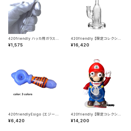
420friendly ハッカ用ガラスパ
420friendly 【限定コレクショ
イプ 10cm (ヘッド2cm)
ン】EG Glass Tree Perc Diff
¥1,575
¥16,420
user Dab Rig / ガラスボング
(20cm)
420friendlyEsigo (エジーゴ)
420friendly 【限定コレクショ
-ウィグワグ ガラスパイプ
ン】Killer Plumber Resin & G
¥6,420
¥14,200
lass Bong / キラープラマー ボ
ング（約25cm）