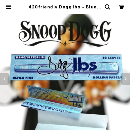
420friendly Dogg lbs - Blue P
aisley Rolling Papers / King S
ize Slim・50枚入 | 420shibuya
official