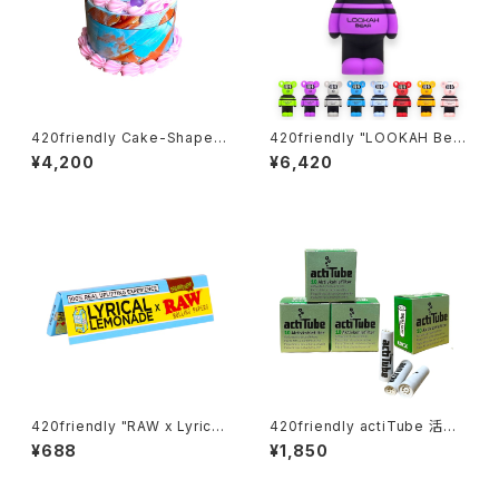
420friendly Cake-Shaped
420friendly "LOOKAH Bea
Metal Grinder (4層構造）グラ
r" コンパクト×高性能 510 カー
¥4,200
¥6,420
インダー
トバッテリー
420friendly "RAW x Lyrica
420friendly actiTube 活性
l" レモネードペーパー Lemon
炭フィルター ３箱セット/EXTRA
¥688
¥1,850
ade Papers / 420shibuya
SLIM [ エクストラスリム：6mm
おすすめ King Size Wide (キ
] 円錐形
ングサイズワイド)