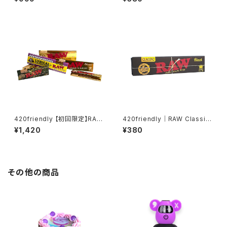
olling Papers + Tips （キン
ヘンプ） 1¼サイズ ローリングペ
グサイズスリム）
ーパー
420friendly 【初回限定】RAW
420friendly｜RAW Classic
お試し6点セット
Black (King Size Slim) ロー
¥1,420
¥380
リングペーパー
その他の商品