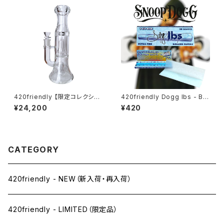
420friendly 【限定コレクショ
420friendly Dogg lbs - Blu
ン】EG Glass - Double Perc
e Paisley Rolling Papers /
¥24,200
¥420
Glass Bong / ガラスボング (2
1¼サイズ・50枚入
7cm)
CATEGORY
420friendly - NEW（新入荷・再入荷）
420friendly - LIMITED（限定品）