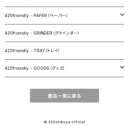
ワックス系
420friendly - PAPER（ペーパー）
SW(シングルワイド）サイズ
420friendly - GRINDER（グラインダー）
1 1/4サイズ
420friendly - TRAY（トレイ）
キングサイズスリム
420friendly - GOODS（グッズ）
キングサイズ
PIPE PARTS（パイプ系）
商品一覧に戻る
キングサイズワイド
JOINT（ジョイント系）
フィルター
CLEANING（掃除・保管）
© 420shibuya official