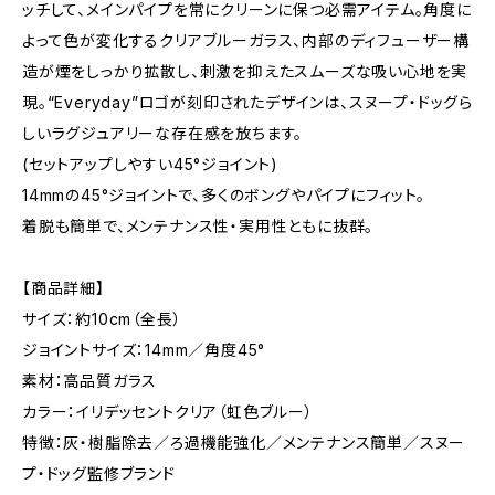
ッチして、メインパイプを常にクリーンに保つ必需アイテム。角度に
よって色が変化するクリアブルーガラス、内部のディフューザー構
造が煙をしっかり拡散し、刺激を抑えたスムーズな吸い心地を実
現。“Everyday”ロゴが刻印されたデザインは、スヌープ・ドッグら
しいラグジュアリーな存在感を放ちます。
(セットアップしやすい45°ジョイント)
14mmの45°ジョイントで、多くのボングやパイプにフィット。
着脱も簡単で、メンテナンス性・実用性ともに抜群。
【商品詳細】
サイズ：約10cm（全長）
ジョイントサイズ：14mm／角度45°
素材：高品質ガラス
カラー：イリデッセントクリア（虹色ブルー）
特徴：灰・樹脂除去／ろ過機能強化／メンテナンス簡単／スヌー
プ・ドッグ監修ブランド