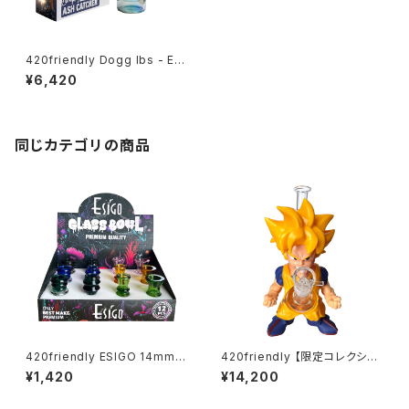
420friendly Dogg lbs - Ev
eryday アッシュキャッチャー
¥6,420
（約10cm／14mm・45°ジョイ
ント）
同じカテゴリの商品
420friendly ESIGO 14mmガ
420friendly 【限定コレクショ
ラスボウル(火皿) Phoenix As
ン】Legendary Fighter Bon
¥1,420
¥14,200
h Catcher
g / レジェンダリーファイター ボ
ング（約25cm)