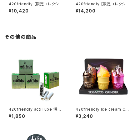
420friendly 【限定コレクショ
420friendly 【限定コレクショ
ン】Yellow Rubber Duck Gla
ン】Alien Xenomorph Bong
¥10,420
¥14,200
ss Bong / イエロー ラバーダッ
- PVC & GLASS / エイリアン
ク ガラスボング（約20cm）
ゼノモーフボング（約20cm）
その他の商品
420friendly actiTube 活性
420friendly Ice cream Con
炭フィルター ３箱セット/EXTRA
e Herb Grinder (4層構造）グ
¥1,850
¥3,240
SLIM [ エクストラスリム：6mm
ラインダー
] 円錐形