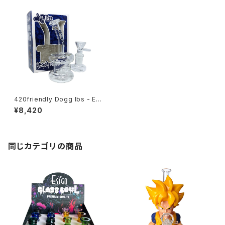
420friendly Dogg lbs - Ev
eryday Double Ring Rig W
¥8,420
ater Pipe｜エブリデイ ダブル
リング リグウォーターパイプ（約
14cm）
同じカテゴリの商品