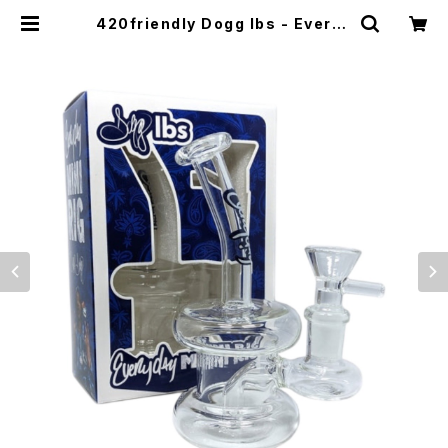
420friendly Dogg lbs - Everyd
ay Double Ring Rig Water Pip
e｜エブリデイ ダブルリング リグウォ
ーターパイプ（約14cm） | 420shib
uya official