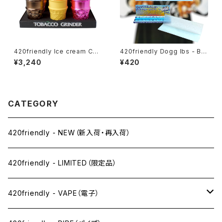
420friendly Ice cream Con
420friendly Dogg lbs - Blu
e Herb Grinder (4層構造）グ
e Paisley Rolling Papers /
¥3,240
¥420
ラインダー
1¼サイズ・50枚入
CATEGORY
420friendly - NEW（新入荷・再入荷）
420friendly - LIMITED（限定品）
420friendly - VAPE（電子）