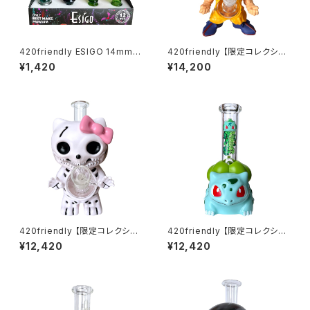
420friendly ESIGO 14mmガ
420friendly 【限定コレクショ
ラスボウル(火皿) Phoenix As
ン】Legendary Fighter Bon
¥1,420
¥14,200
h Catcher
g / レジェンダリーファイター ボ
ング（約25cm)
420friendly 【限定コレクショ
420friendly 【限定コレクショ
ン】Skull Cat Bong / スカルキ
ン】Green Bud Monster Bon
¥12,420
¥12,420
ャットボング（約22cm）
g / グリーンバッドモンスターボ
ング（約20cm）