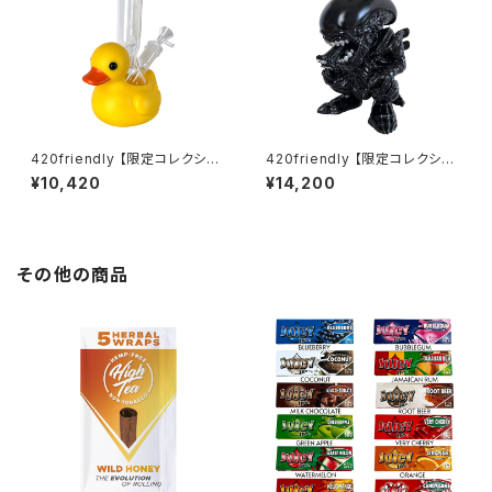
420friendly 【限定コレクショ
420friendly 【限定コレクショ
ン】Yellow Rubber Duck Gla
ン】Alien Xenomorph Bong
¥10,420
¥14,200
ss Bong / イエロー ラバーダッ
- PVC & GLASS / エイリアン
ク ガラスボング（約20cm）
ゼノモーフボング（約20cm）
その他の商品