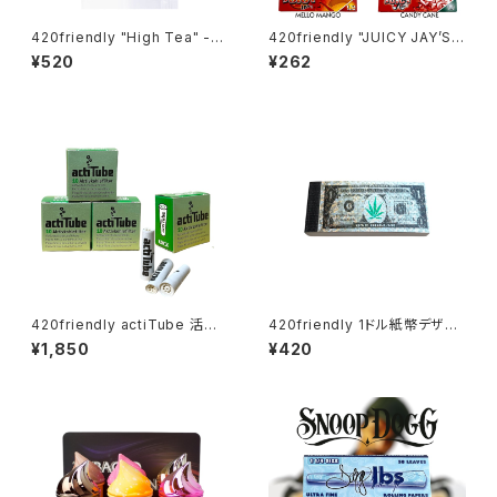
420friendly "High Tea" -Bl
420friendly "JUICY JAY’S"
unt Wraps / 自分で巻く 愛好
フレーバーペーパー（1¼サイズ
¥520
¥262
家 420friendlyおすすめ (ワイ
／ 32枚入り）
ルドハニー)
420friendly actiTube 活性
420friendly 1ドル紙幣デザイ
炭フィルター ３箱セット/EXTRA
ン フィルターチップ／ラメ仕上
¥1,850
¥420
SLIM [ エクストラスリム：6mm
げ・ジョイント用（1冊）
] 円錐形