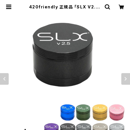
420friendly 正規品 「SLX V2.5」
グラインダー (ポケットサイズ50m
m）全9色 | 420shibuya official