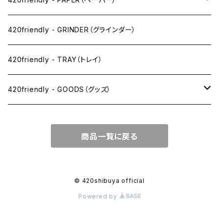
SW(シングルワイド）サイズ
420friendly - GRINDER（グラインダー）
1 1/4サイズ
420friendly - TRAY（トレイ）
キングサイズスリム
420friendly - GOODS（グッズ）
キングサイズ
PIPE PARTS（パイプ系）
商品一覧に戻る
キングサイズワイド
JOINT（ジョイント系）
フィルター
CLEANING（掃除・保管）
© 420shibuya official
Powered by
プレロールコーン
APPAREL（アパレル）