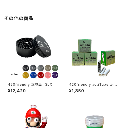
その他の商品
420friendly 正規品 「SLX PR
420friendly actiTube 活性
O」グラインダーがフルモデルチ
炭フィルター ３箱セット/EXTRA
¥12,420
¥1,850
ェンジ！ (スタンダードサイズ62
SLIM [ エクストラスリム：6mm
mm）全10色
] 円錐形