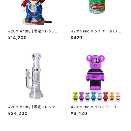
420friendly 【限定コレクショ
420friendly タイ ヤードム（嗅
ン】Killer Plumber Resin & G
ぎ薬）／Pim-Saen Balm Oil
¥14,200
¥420
lass Bong / キラープラマー ボ
ング（約25cm）
420friendly 【限定コレクショ
420friendly "LOOKAH Bea
ン】EG Glass - Double Perc
r" コンパクト×高性能 510 カー
¥24,200
¥6,420
Glass Bong / ガラスボング (2
トバッテリー
7cm)