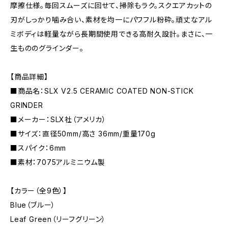
摩擦仕様。毎回スムーズに回せて、掃除もラク。スクエアカットの
刃がしっかり噛み合い、素材を均一にパワフル粉砕。頑丈なアル
ミボディは軽量ながら長期間使用できる高耐久設計。まさに、一
生もののグラインダー。
【商品詳細】
■商品名：SLX V2.5 CERAMIC COATED NON-STICK
GRINDER
■メーカー：SLX社（アメリカ）
■サイズ：直径50mm/高さ 36mm/重量170g
■スパイク：6mm
■素材：7075アルミニウム製
【カラー（全9色）】
Blue（ブルー）
Leaf Green（リーフグリーン）