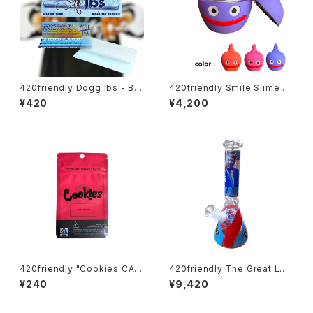
420friendly Dogg lbs - Blu
420friendly Smile Slime H
e Paisley Rolling Papers /
erb Grinder (4層構造）グライ
¥420
¥4,200
1¼サイズ・50枚入
ンダー
420friendly "Cookies CA
420friendly The Great Lea
Mylar Bag – RED / 7g" クッキ
der Beaker Bong - ガラスボ
¥240
¥9,420
ー マイラーバッグ（レッド）10×1
ング（26cm）
5cm