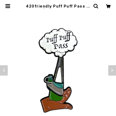
420friendly Puff Puff Pass ピ
ンバッジ | 420shibuya official