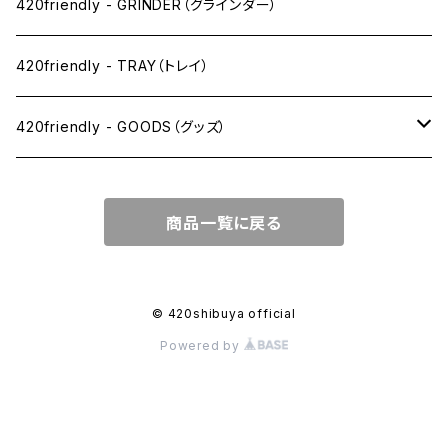
SW(シングルワイド）サイズ
420friendly - GRINDER（グラインダー）
1 1/4サイズ
420friendly - TRAY（トレイ）
キングサイズスリム
420friendly - GOODS（グッズ）
キングサイズ
PIPE PARTS（パイプ系）
商品一覧に戻る
キングサイズワイド
JOINT（ジョイント系）
フィルター
CLEANING（掃除・保管）
© 420shibuya official
Powered by
プレロールコーン
APPAREL（アパレル）
OTHER（その他）