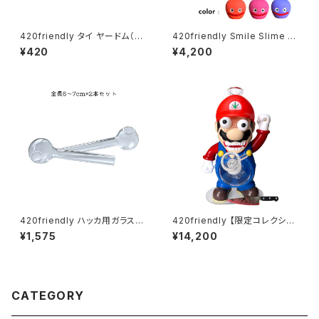
420friendly タイ ヤードム（嗅
420friendly Smile Slime H
ぎ薬）／Pim-Saen Balm Oil
erb Grinder (4層構造）グライ
¥420
¥4,200
ンダー
420friendly ハッカ用ガラスパ
420friendly 【限定コレクショ
イプ ミニサイズ 6〜7cm(2本セ
ン】Killer Plumber Resin & G
¥1,575
¥14,200
ット)
lass Bong / キラープラマー ボ
ング（約25cm）
CATEGORY