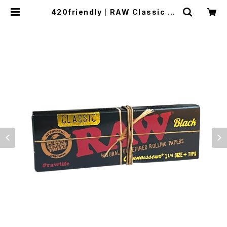
420friendly｜RAW Classic Bl
ack 1¼サイズ + Tips 超極薄・無漂
白ローリングペーパー | 420shibu
ya official