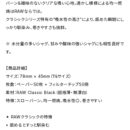
バーン＆雑味のないクリアな吸い心地。透かし模様による均一燃
焼はRAWならでは。
クラシックシリーズ特有の“吸水性の高さ”により、舐めた瞬間にし
っかり馴染み、巻きやすさも抜群。
※ 水分量の多いシャグ、甘みや酸味の強いシャグにも相性良好で
す。
【商品詳細】
サイズ：78mm × 45mm（1¼サイズ）
枚数：ペーパー50枚 + フィルターチップ50冊
素材：RAW Classic Black（超極薄・無漂白）
特徴：スローバーン、均一燃焼、吸水性◎、巻きやすい
✦ RAWクラシックの特徴
• 舐めるとすっと馴染む