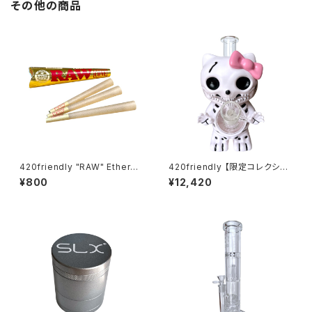
その他の商品
420friendly "RAW" Etherea
420friendly 【限定コレクショ
l Cones - コーン (KING siz
ン】Skull Cat Bong / スカルキ
¥800
¥12,420
e)
ャットボング（約22cm）