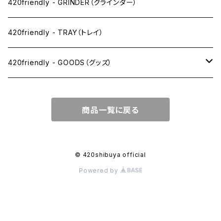
SW(シングルワイド）サイズ
420friendly - GRINDER（グラインダー）
1 1/4サイズ
420friendly - TRAY（トレイ）
キングサイズスリム
420friendly - GOODS（グッズ）
キングサイズ
PIPE PARTS（パイプ系）
商品一覧に戻る
キングサイズワイド
JOINT（ジョイント系）
フィルター
CLEANING（掃除・保管）
© 420shibuya official
Powered by
プレロールコーン
APPAREL（アパレル）
OTHER（その他）