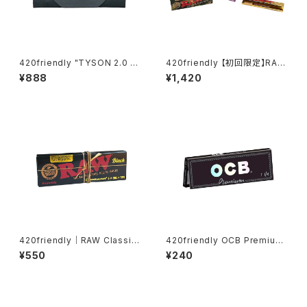
420friendly "TYSON 2.0 X
420friendly 【初回限定】RAW
FUTUROLA" Unbleached /
お試し6点セット
¥888
¥1,420
Rolling Papers + Tips （1 ¼
size）
420friendly｜RAW Classic
420friendly OCB Premium
Black 1¼サイズ + Tips 超極
1¼サイズ（オーシービー プレミ
¥550
¥240
薄・無漂白ローリングペーパー
アム）