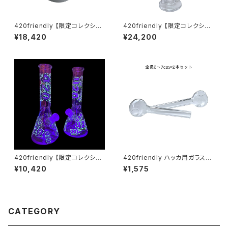
420friendly 【限定コレクショ
420friendly 【限定コレクショ
ン】SLX未発売！日本初上陸！ Fl
ン】EG Glass - Double Perc
¥18,420
¥24,200
ower Mill “VHSA Limited E
Straight Glass Bong / ガラス
dition” グラインダー【数量限
ボング (約31cm)
定】
420friendly 【限定コレクショ
420friendly ハッカ用ガラスパ
ン】Glow in Dark 420 Beake
イプ ミニサイズ 6〜7cm(2本セ
¥10,420
¥1,575
r Bong -ガラスボング（25cm）
ット)
CATEGORY