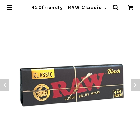
420friendly｜RAW Classic Bl
ack 1¼サイズ ローリングペーパー |
420shibuya official