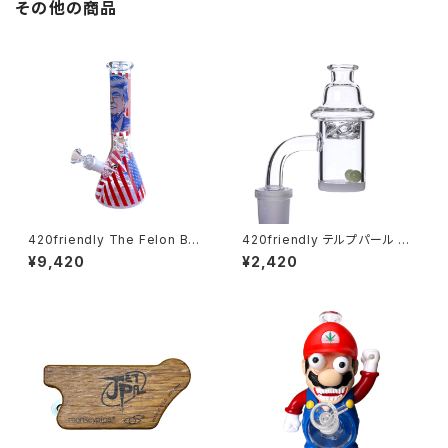
その他の商品
420friendly The Felon Bea
420friendly テルプパール バ
ker Bong - ガラスボング（26c
ンガーセット (接続部14mm オ
¥9,420
¥2,420
m）
ス)