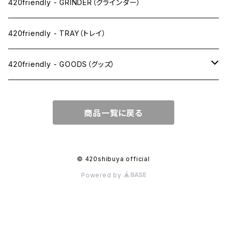
SW(シングルワイド）サイズ
420friendly - GRINDER（グラインダー）
1 1/4サイズ
420friendly - TRAY（トレイ）
キングサイズスリム
420friendly - GOODS（グッズ）
キングサイズ
PIPE PARTS（パイプ系）
商品一覧に戻る
キングサイズワイド
JOINT（ジョイント系）
フィルター
CLEANING（掃除・保管）
© 420shibuya official
Powered by
プレロールコーン
APPAREL（アパレル）
OTHER（その他）