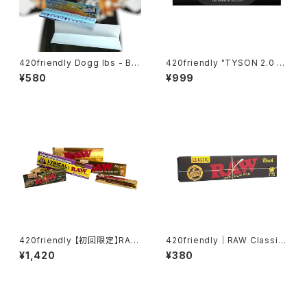
420friendly Dogg lbs - Blu
420friendly "TYSON 2.0 X
e Paisley Rolling Papers /
FUTUROLA" Unbleached R
¥580
¥999
King Size Slim・50枚入
olling Papers + Tips （キン
グサイズスリム）
420friendly 【初回限定】RAW
420friendly｜RAW Classic
お試し6点セット
Black (King Size Slim) ロー
¥1,420
¥380
リングペーパー