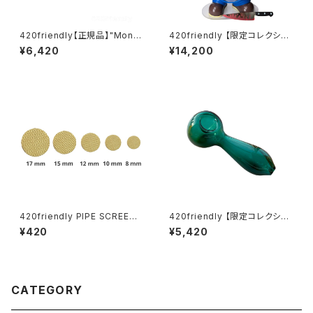
420friendly【正規品】"Monk
420friendly 【限定コレクショ
ey Pipe" ジェットパル / JET P
ン】Killer Plumber Resin & G
¥6,420
¥14,200
AL (スクリーン10枚付き)
lass Bong / キラープラマー ボ
ング（約25cm）
420friendly PIPE SCREENS
420friendly 【限定コレクショ
（パイプスクリーン）20枚セット
ン】EG ESSENTIALS スプーン
¥420
¥5,420
パイプ／ボング／ヴェポライザ
型 ガラスパイプ
ー対応｜8mm〜15mm
CATEGORY