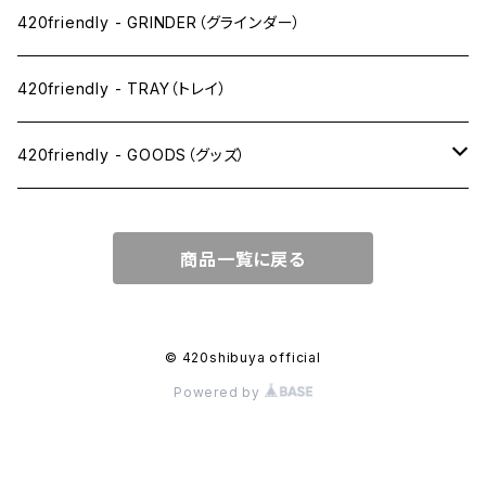
SW(シングルワイド）サイズ
420friendly - GRINDER（グラインダー）
1 1/4サイズ
420friendly - TRAY（トレイ）
キングサイズスリム
420friendly - GOODS（グッズ）
キングサイズ
PIPE PARTS（パイプ系）
商品一覧に戻る
キングサイズワイド
JOINT（ジョイント系）
フィルター
CLEANING（掃除・保管）
© 420shibuya official
Powered by
プレロールコーン
APPAREL（アパレル）
OTHER（その他）