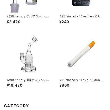
420friendly テルプパール バ
420friendly "Cookies CA
ンガーセット (接続部14mm オ
Mylar Bag – RED / 7g" クッキ
¥2,420
¥240
ス)
ー マイラーバッグ（レッド）10×1
5cm
420friendly 【限定コレクショ
420friendly "Take A Smok
ン】EG Glass Tree Perc Diff
e" こっそりチルタイム Cigarett
¥16,420
¥800
user Dab Rig / ガラスボング
e Bat ロング シガレットワンヒ
(20cm)
ッター
CATEGORY