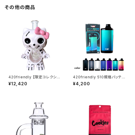
その他の商品
420friendly 【限定コレクショ
420friendly 510規格バッテリ
ン】Skull Cat Bong / スカルキ
ー Yocan ZIVA PRO|タッチ式
¥12,420
¥4,200
ャットボング（約22cm）
OLED搭載 ステルスバッテリー