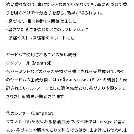
強い香りなので、鼻に突っ込むまでいかなくても、鼻に近づけて香
りを嗅ぐだけで十分香りを感じ、効果が得られます。
・鼻づまり・乗り物酔い・眠気覚ましに
・暑さやだるさを感じたときのリフレッシュに
・頭痛やストレス緩和のサポートにも
ヤードムで使用されることの多い成分
①メンソール（Menthol）
ペパーミントなどのハッカ植物から抽出される天然成分で、多く
のヤードムの主成分欄には เกล็ดสะระแหน่ (ミントの結晶) と表
記されています。スーッとした清涼感があり、鼻づまりや頭をすっ
きりさせる効果が期待されます。
②カンファー（Camphor）
クスノキ (樟)から採れる精油成分で、タイ語では การบูร と言い
ます。鼻づまりや筋肉のこりを和らげるほか、虫よけにも使われま