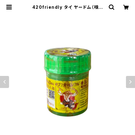
420friendly タイ ヤードム（嗅ぎ
薬）／HANUMAN | 420shibuya
official