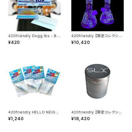
420friendly Dogg lbs - Blu
420friendly 【限定コレクショ
e Paisley Rolling Papers /
ン】Glow in Dark 420 Beake
¥420
¥10,420
1¼サイズ・50枚入
r Bong -ガラスボング（25cm）
420friendly HELLO NEIGH
420friendly 【限定コレクショ
BOR 携帯エアフレッシュナー／
ン】SLX未発売！日本初上陸！ Fl
¥1,240
¥18,420
ポータブル消臭スティック（全6
ower Mill “VHSA Limited E
フレーバー）
dition” グラインダー【数量限
定】