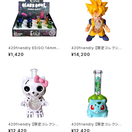
420friendly ESIGO 14mmガ
420friendly 【限定コレクショ
ラスボウル(火皿) Phoenix As
ン】Legendary Fighter Bon
¥1,420
¥14,200
h Catcher
g / レジェンダリーファイター ボ
ング（約25cm)
420friendly 【限定コレクショ
420friendly 【限定コレクショ
ン】Skull Cat Bong / スカルキ
ン】Green Bud Monster Bon
¥12,420
¥12,420