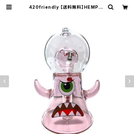
420friendly 【送料無料】HEMPER
ダンクジラ XL ボング 20.3cm｜パ
ーコレーター搭載／モンスターデザイ
ン | 420shibuya official