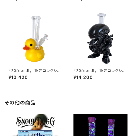
ャットボング（約22cm）
g / グリーンバッドモンスターボ
ング（約20cm）
420friendly 【限定コレクショ
420friendly 【限定コレクショ
ン】Yellow Rubber Duck Gla
ン】Alien Xenomorph Bong
¥10,420
¥14,200
ss Bong / イエロー ラバーダッ
- PVC & GLASS / エイリアン
ク ガラスボング（約20cm）
ゼノモーフボング（約20cm）
その他の商品