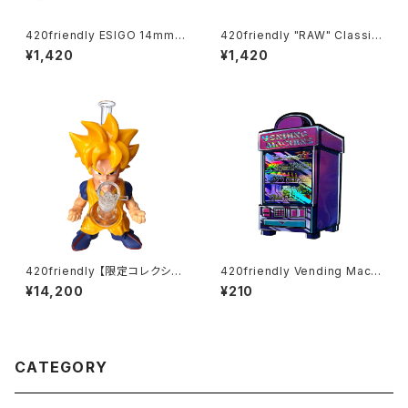
420friendly ESIGO 14mmガ
420friendly "RAW" Classic
ラスボウル(火皿) Phoenix As
5 Stage RAWket Pack（ロウ
¥1,420
¥1,420
h Catcher
クラシック 5ステージ ロケットパ
ック）／正規品
420friendly 【限定コレクショ
420friendly Vending Machi
ン】Legendary Fighter Bon
ne Pack｜ベンディングマシン
¥14,200
¥210
g / レジェンダリーファイター ボ
パケ（3枚入り）
ング（約25cm)
CATEGORY