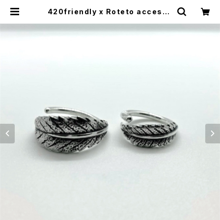
420friendly x Roteto accesso
ry / Leaf Silver Ring – Raw Tex
ture（20号｜サイズオーダー可） | 4
20shibuya official