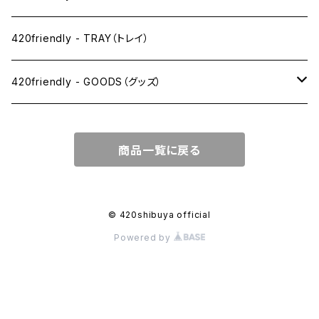
1 1/4サイズ
420friendly - TRAY（トレイ）
キングサイズスリム
420friendly - GOODS（グッズ）
キングサイズ
PIPE PARTS（パイプ系）
商品一覧に戻る
キングサイズワイド
JOINT（ジョイント系）
フィルター
CLEANING（掃除・保管）
© 420shibuya official
Powered by
プレロールコーン
APPAREL（アパレル）
OTHER（その他）