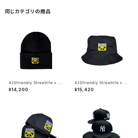
同じカテゴリの商品
420friendly Streetlife × Th
420friendly Streetlife × Th
e Seventh Letter Limited C
e Seventh Letter Limited C
¥14,200
¥15,420
apsule 【数量限定】
apsule 【数量限定】