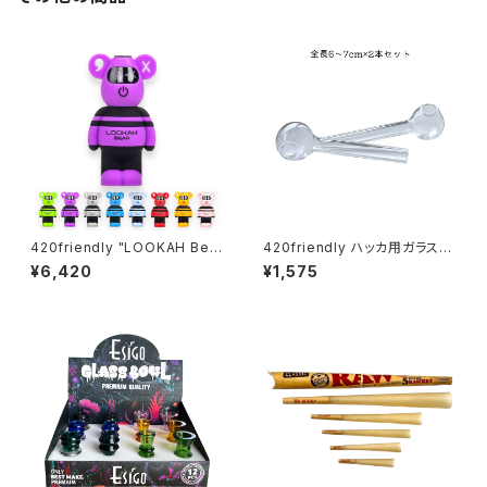
420friendly "LOOKAH Bea
420friendly ハッカ用ガラスパ
r" コンパクト×高性能 510 カー
イプ ミニサイズ 6〜7cm(2本セ
¥6,420
¥1,575
トバッテリー
ット)