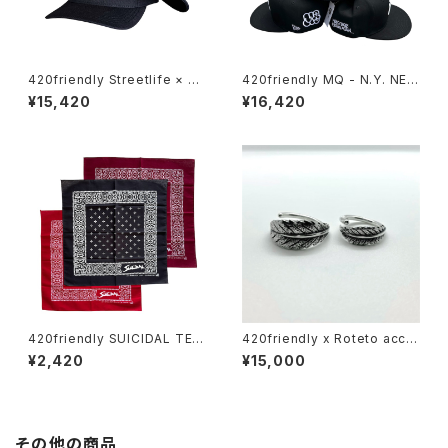
420friendly Streetlife × Th
420friendly MQ - N.Y. NEW
e Seventh Letter Limited C
ERA HAT “MAKE TAGZ GRE
¥15,420
¥16,420
apsule 【数量限定】
AT AGAIN” MQ THROWUP
【数量限定】
420friendly SUICIDAL TEN
420friendly x Roteto acce
DENCIES Inspired Cross B
ssory / Leaf Silver Ring – R
¥2,420
¥15,000
andana 52×52cm
aw Texture（10号｜サイズオ
ーダー可）
その他の商品