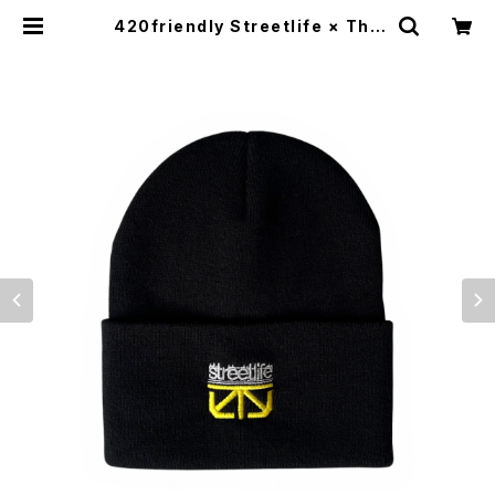
420friendly Streetlife × The
Seventh Letter Limited Capsu
le 【数量限定】 | 420shibuya offi
cial