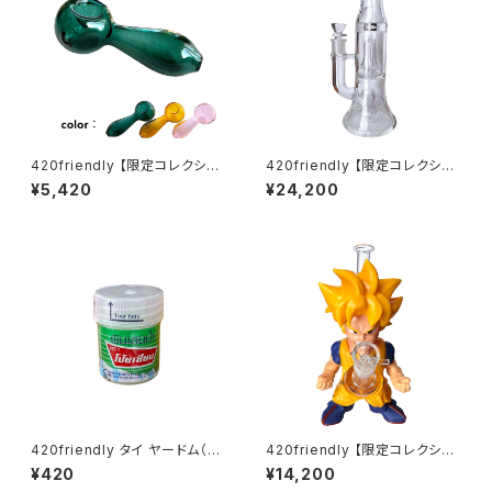
420friendly 【限定コレクショ
420friendly 【限定コレクショ
ン】EG ESSENTIALS スプーン
ン】EG Glass - Double Perc
¥5,420
¥24,200
型 ガラスパイプ
Glass Bong / ガラスボング (2
7cm)
420friendly タイ ヤードム（嗅
420friendly 【限定コレクショ
ぎ薬）／Pim-Saen Balm Oil
ン】Legendary Fighter Bon
¥420
¥14,200
g / レジェンダリーファイター ボ