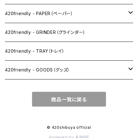
ワックス系
420friendly - PAPER（ペーパー）
SW(シングルワイド）サイズ
420friendly - GRINDER（グラインダー）
1 1/4サイズ
420friendly - TRAY（トレイ）
キングサイズスリム
420friendly - GOODS（グッズ）
キングサイズ
PIPE PARTS（パイプ系）
商品一覧に戻る
キングサイズワイド
JOINT（ジョイント系）
フィルター
CLEANING（掃除・保管）
© 420shibuya official
Powered by