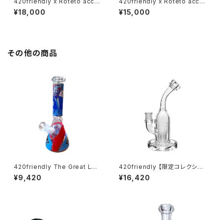
420friendly x Roteto acce
420friendly x Roteto acce
ssory / Leaf Silver Ring – R
ssory / Leaf Silver Ring – R
¥18,000
¥15,000
aw Texture（20号｜サイズオ
aw Texture（10号｜サイズオ
ーダー可）
ーダー可）
その他の商品
420friendly The Great Lea
420friendly 【限定コレクショ
der Beaker Bong - ガラスボ
ン】EG Glass Tree Perc Diff
¥9,420
¥16,420
ング（26cm）
user Dab Rig / ガラスボング
(20cm)