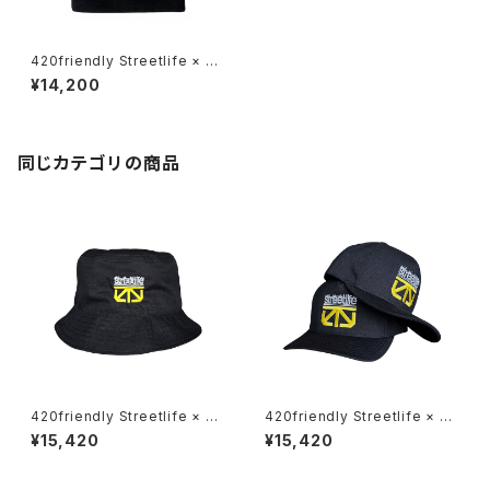
420friendly Streetlife × Th
e Seventh Letter Limited C
¥14,200
apsule 【数量限定】
同じカテゴリの商品
420friendly Streetlife × Th
420friendly Streetlife × Th
e Seventh Letter Limited C
e Seventh Letter Limited C
¥15,420
¥15,420
apsule 【数量限定】
apsule 【数量限定】