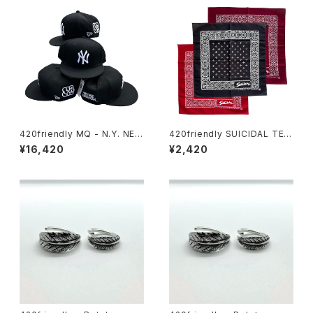
420friendly MQ - N.Y. NEW
420friendly SUICIDAL TEN
ERA HAT “MAKE TAGZ GRE
DENCIES Inspired Cross B
¥16,420
¥2,420
AT AGAIN” MQ THROWUP
andana 52×52cm
【数量限定】