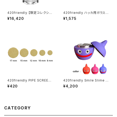
420friendly 【限定コレクショ
420friendly ハッカ用ガラスパ
ン】EG Glass Tree Perc Diff
イプ ミニサイズ 6〜7cm(2本セ
¥16,420
¥1,575
user Dab Rig / ガラスボング
ット)
(20cm)
420friendly PIPE SCREENS
420friendly Smile Slime H
（パイプスクリーン）20枚セット
erb Grinder (4層構造）グライ
¥420
¥4,200
パイプ／ボング／ヴェポライザ
ンダー
ー対応｜8mm〜15mm
CATEGORY