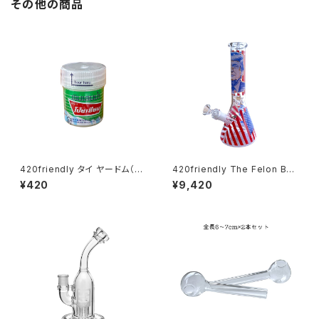
その他の商品
420friendly タイ ヤードム（嗅
420friendly The Felon Bea
ぎ薬）／Pim-Saen Balm Oil
ker Bong - ガラスボング（26c
¥420
¥9,420
m）