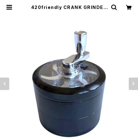
420friendly CRANK GRINDER
PRO｜クランクハンドル式 プレミア
ムハーブグラインダー 62mm 4層構
造 | 420shibuya official