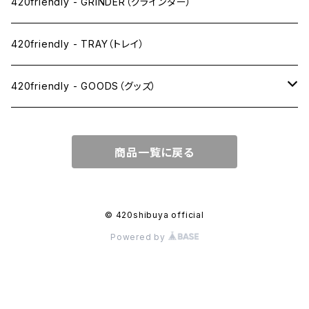
SW(シングルワイド）サイズ
420friendly - GRINDER（グラインダー）
1 1/4サイズ
420friendly - TRAY（トレイ）
キングサイズスリム
420friendly - GOODS（グッズ）
キングサイズ
PIPE PARTS（パイプ系）
商品一覧に戻る
キングサイズワイド
JOINT（ジョイント系）
フィルター
CLEANING（掃除・保管）
© 420shibuya official
Powered by
プレロールコーン
APPAREL（アパレル）
OTHER（その他）