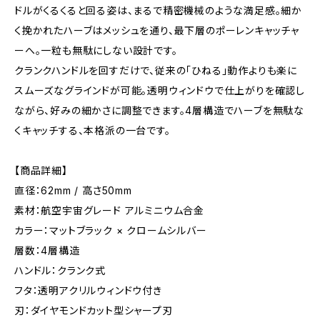
ドルがくるくると回る姿は、まるで精密機械のような満足感。細か
く挽かれたハーブはメッシュを通り、最下層のポーレンキャッチャ
ーへ。一粒も無駄にしない設計です。
クランクハンドルを回すだけで、従来の「ひねる」動作よりも楽に
スムーズなグラインドが可能。透明ウィンドウで仕上がりを確認し
ながら、好みの細かさに調整できます。4層構造でハーブを無駄な
くキャッチする、本格派の一台です。
【商品詳細】
直径：62mm / 高さ50mm
素材：航空宇宙グレード アルミニウム合金
カラー：マットブラック × クロームシルバー
層数：4層構造
ハンドル：クランク式
フタ：透明アクリルウィンドウ付き
刃：ダイヤモンドカット型シャープ刃