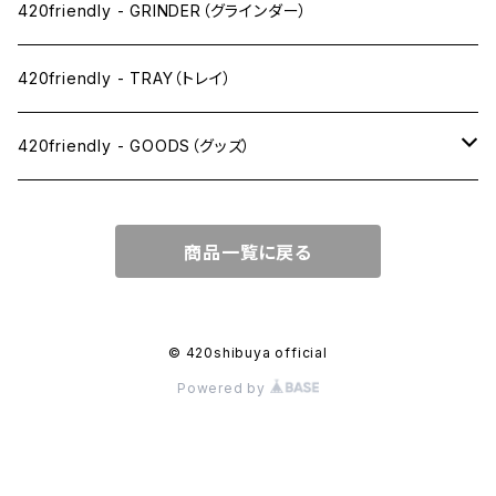
SW(シングルワイド）サイズ
420friendly - GRINDER（グラインダー）
1 1/4サイズ
420friendly - TRAY（トレイ）
キングサイズスリム
420friendly - GOODS（グッズ）
キングサイズ
PIPE PARTS（パイプ系）
商品一覧に戻る
キングサイズワイド
JOINT（ジョイント系）
フィルター
CLEANING（掃除・保管）
© 420shibuya official
Powered by
プレロールコーン
APPAREL（アパレル）
OTHER（その他）