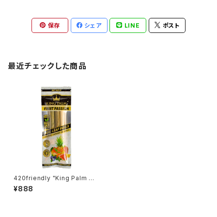
保存
シェア
LINE
ポスト
最近チェックした商品
420friendly "King Palm Wr
ap" キングパーム Leaf pre ro
¥888
lls 詰めるだけで楽しめる 420
shibuyaおすすめ [プレロール
ラップ/Blunts ブランツ] FRUIT
PASSION