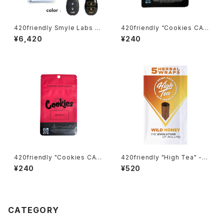
420friendly Smyle Labs P
420friendly “Cookies CA
enjamin キー型ベイプバッテリ
Mylar Bag – BLUE / 28g” ク
¥6,420
¥240
ー
ッキー マイラーバッグ（ブルー）
420friendly "Cookies CA
420friendly "High Tea" -Bl
Mylar Bag – RED / 7g" クッキ
unt Wraps / 自分で巻く 愛好
¥240
¥520
ー マイラーバッグ（レッド）10×1
家 420friendlyおすすめ (ワイ
5cm
ルドハニー)
CATEGORY