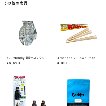
その他の商品
420friendly 【限定コレクショ
420friendly "RAW" Etherea
ン】EG Glass Grenade Hand
l Cones - コーン (KING siz
¥6,420
¥800
pipe — 手榴弾 パイプ
e)