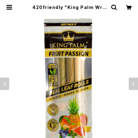
420friendly "King Palm Wra
p" キングパーム Leaf pre rolls 詰
めるだけで楽しめる 420shibuyaお
すすめ [プレロールラップ/Blunts ブ
ランツ] FRUIT PASSION | 420sh
ibuya official