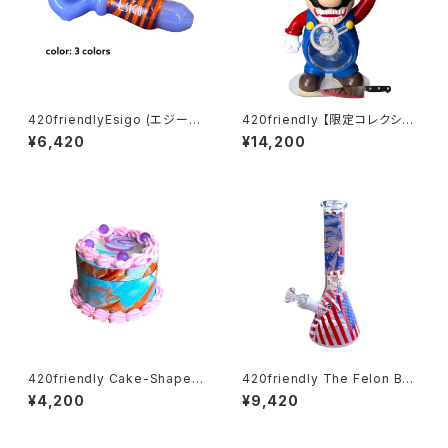
420friendlyEsigo (エジーゴ)
420friendly 【限定コレクショ
-ウィグワグ ガラスパイプ
ン】Killer Plumber Resin & G
¥6,420
¥14,200
lass Bong / キラープラマー ボ
ング（約25cm）
420friendly Cake-Shaped
420friendly The Felon Bea
Metal Grinder (4層構造）グラ
ker Bong - ガラスボング（26c
¥4,200
¥9,420
インダー
m）