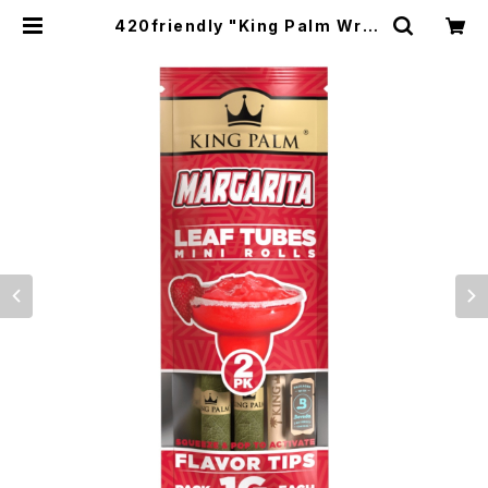
420friendly "King Palm Wra
p" キングパーム Leaf pre rolls 詰
めるだけで楽しめる 420shibuyaお
すすめ [プレロールラップ/Blunts ブ
ランツ] Margarita | 420shibuy
a official