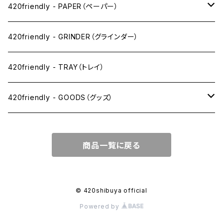
ワックス系
420friendly - PAPER（ペーパー）
SW(シングルワイド）サイズ
420friendly - GRINDER（グラインダー）
1 1/4サイズ
420friendly - TRAY（トレイ）
キングサイズスリム
420friendly - GOODS（グッズ）
キングサイズ
PIPE PARTS（パイプ系）
商品一覧に戻る
キングサイズワイド
JOINT（ジョイント系）
フィルター
CLEANING（掃除・保管）
© 420shibuya official
Powered by
プレロールコーン
APPAREL（アパレル）