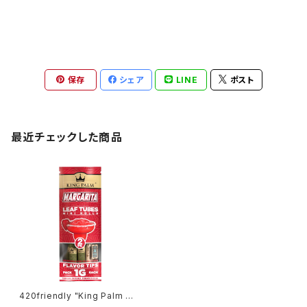
保存
シェア
LINE
ポスト
最近チェックした商品
420friendly "King Palm Wr
ap" キングパーム Leaf pre ro