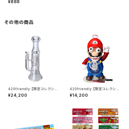
¥888
lls 詰めるだけで楽しめる 420
shibuyaおすすめ [プレロール
ラップ/Blunts ブランツ] BLUE
Grape
その他の商品
420friendly 【限定コレクショ
420friendly 【限定コレクショ
ン】EG Glass - Double Perc
ン】Killer Plumber Resin & G
¥24,200
¥14,200
Glass Bong / ガラスボング (2
lass Bong / キラープラマー ボ
7cm)
ング（約25cm）