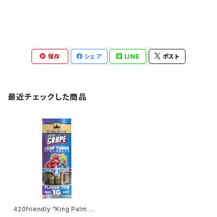
保存
シェア
LINE
ポスト
最近チェックした商品
420friendly "King Palm Wr
ap" キングパーム Leaf pre ro