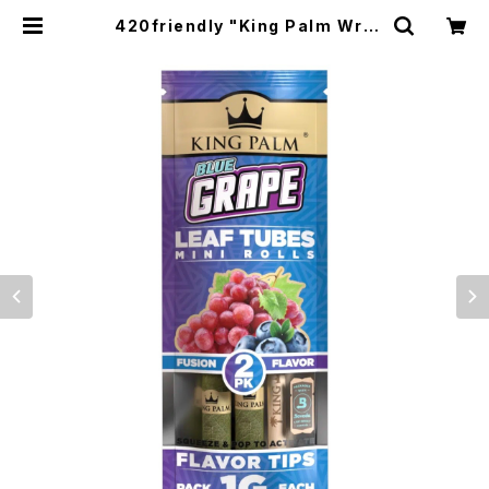
420friendly "King Palm Wra
p" キングパーム Leaf pre rolls 詰
めるだけで楽しめる 420shibuyaお
すすめ [プレロールラップ/Blunts ブ
ランツ] BLUE Grape | 420shibu
ya official