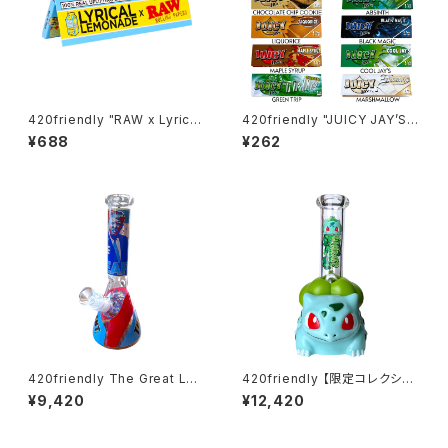
420friendly "RAW x Lyrica
420friendly "JUICY JAY’S"
l" レモネードペーパー Lemon
フレーバーペーパー（1¼サイズ
¥688
¥262
ade Papers / 420shibuya
／ 32枚入り）
おすすめ King Size Wide (キ
ングサイズワイド)
420friendly The Great Lea
420friendly 【限定コレクショ
der Beaker Bong - ガラスボ
ン】Green Bud Monster Bon
¥9,420
¥12,420
ング（26cm）
g / グリーンバッドモンスターボ
ング（約20cm）