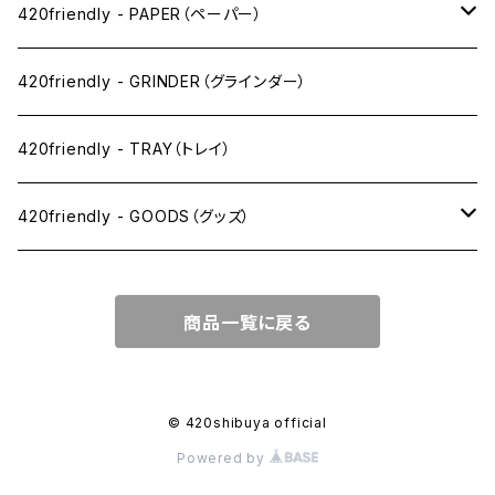
ワックス系
420friendly - PAPER（ペーパー）
SW(シングルワイド）サイズ
420friendly - GRINDER（グラインダー）
1 1/4サイズ
420friendly - TRAY（トレイ）
キングサイズスリム
420friendly - GOODS（グッズ）
キングサイズ
PIPE PARTS（パイプ系）
商品一覧に戻る
キングサイズワイド
JOINT（ジョイント系）
フィルター
CLEANING（掃除・保管）
© 420shibuya official
Powered by
プレロールコーン
APPAREL（アパレル）