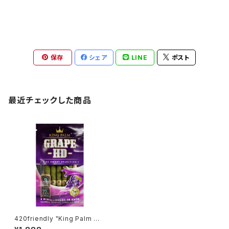
保存
シェア
LINE
ポスト
最近チェックした商品
420friendly "King Palm Wr
ap" キングパーム Leaf pre ro