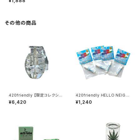
¥1,888
lls 詰めるだけで楽しめる 420
shibuyaおすすめ [プレロール
ラップ/Blunts ブランツ] Grape
HD / グレープHD
その他の商品
420friendly 【限定コレクショ
420friendly HELLO NEIGH
ン】EG Glass Grenade Hand
BOR 携帯エアフレッシュナー／
¥6,420
¥1,240
pipe — 手榴弾 パイプ
ポータブル消臭スティック（全6
フレーバー）