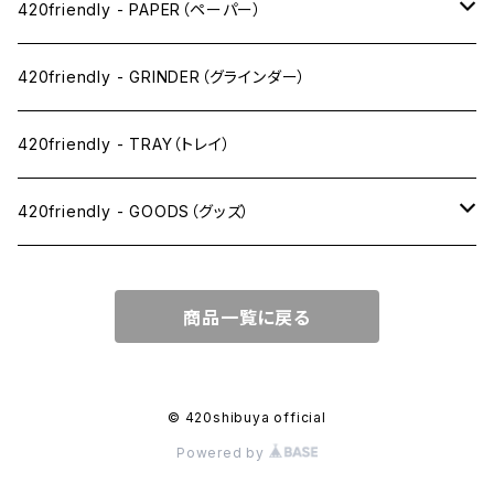
ワックス系
420friendly - PAPER（ペーパー）
SW(シングルワイド）サイズ
420friendly - GRINDER（グラインダー）
1 1/4サイズ
420friendly - TRAY（トレイ）
キングサイズスリム
420friendly - GOODS（グッズ）
キングサイズ
PIPE PARTS（パイプ系）
商品一覧に戻る
キングサイズワイド
JOINT（ジョイント系）
フィルター
CLEANING（掃除・保管）
© 420shibuya official
Powered by
プレロールコーン
APPAREL（アパレル）