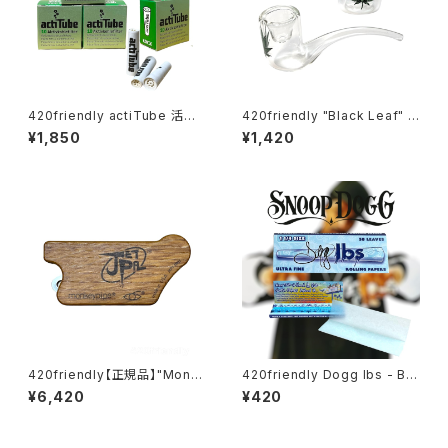
420friendly actiTube 活性
420friendly "Black Leaf" G
炭フィルター ３箱セット/EXTRA
lass Pipe / リーフ ガラスパイ
¥1,850
¥1,420
SLIM [ エクストラスリム：6mm
プ – 10cm カーブタイプ
] 円錐形
420friendly【正規品】"Monk
420friendly Dogg lbs - Blu
ey Pipe" ジェットパル / JET P
e Paisley Rolling Papers /
¥6,420
¥420
AL (スクリーン10枚付き)
1¼サイズ・50枚入