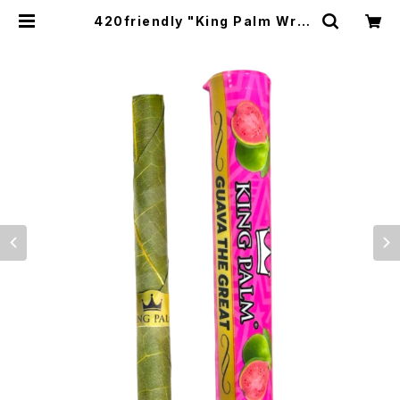
420friendly "King Palm Wra
p" キングパーム Leaf pre rolls 詰
めるだけで楽しめる 420shibuyaお
すすめ [プレロールラップ/Blunts ブ
ランツ] Single Rolls (グァバ・ザ・
グレート) | 420shibuya official