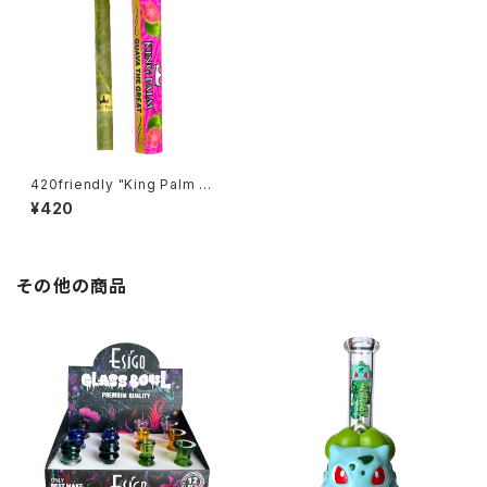
420friendly "King Palm Wr
ap" キングパーム Leaf pre ro
¥420
lls 詰めるだけで楽しめる 420
shibuyaおすすめ [プレロール
ラップ/Blunts ブランツ] Singl
e Rolls (グァバ・ザ・グレート)
その他の商品