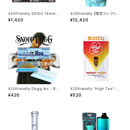
420friendly ESIGO 14mmガ
420friendly 【限定コレクショ
ラスボウル(火皿) Phoenix As
ン】Green Bud Monster Bon
¥1,420
¥12,420
h Catcher
g / グリーンバッドモンスターボ
ング（約20cm）
420friendly Dogg lbs - Blu
420friendly "High Tea"- Bl
e Paisley Rolling Papers /
unt Wraps / 自分で巻く 愛好
¥420
¥520
1¼サイズ・50枚入
家 420friendlyおすすめ (マン
ゴー)