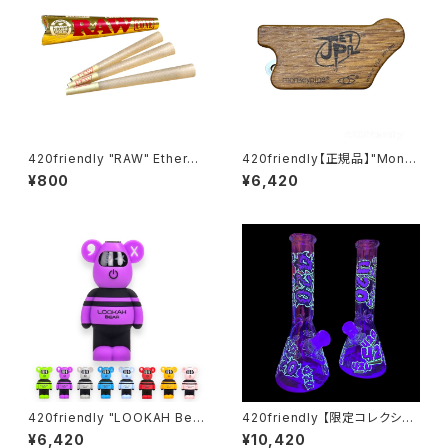
420friendly "RAW" Etherea
420friendly【正規品】"Monk
l Cones - コーン (KING siz
ey Pipe" ジェットパル / JET P
¥800
¥6,420
e)
AL (スクリーン10枚付き)
420friendly "LOOKAH Bea
420friendly 【限定コレクショ
r" コンパクト×高性能 510 カー
ン】Glow in Dark 420 Beake
¥6,420
¥10,420
トバッテリー
r Bong -ガラスボング（25cm）