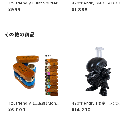
420friendly Blunt Splitter
420friendly SNOOP DOGG
Pro｜ブラント専用2WAYカッタ
- DOGG LBS Blunt Tube Gl
¥999
¥1,888
ー（キーホルダー付き）
ass Tip （ 2本入り/ハニー・グ
レープ・バニラ）
その他の商品
420friendly 【正規品】Monke
420friendly 【限定コレクショ
y Pipe モンキーパイプ オリジ
ン】Alien Xenomorph Bong
¥6,000
¥14,200
ナル (スクリーン付き)
- PVC & GLASS / エイリアン
ゼノモーフボング（約20cm）