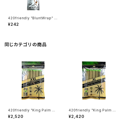
420friendly "BluntWrap" 自
分で巻く 愛好家 Double Plati
¥242
num ブラントラップ ダブルプラ
チナム 420shibuyaおすすめ
(ナチュラルフレーバー )
同じカテゴリの商品
420friendly "King Palm Wr
420friendly "King Palm Wr
ap" キングパーム Leaf pre ro
ap" キングパーム Leaf pre ro
¥2,520
¥2,420
lls 詰めるだけで楽しめる 420
lls 詰めるだけで楽しめる 420
shibuyaおすすめ [プレロール
shibuyaおすすめ [プレロール