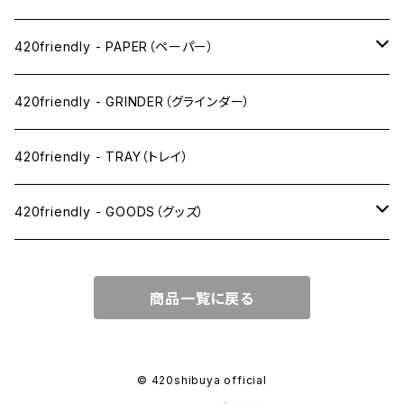
ワックス系
420friendly - PAPER（ペーパー）
SW(シングルワイド）サイズ
420friendly - GRINDER（グラインダー）
1 1/4サイズ
420friendly - TRAY（トレイ）
キングサイズスリム
420friendly - GOODS（グッズ）
キングサイズ
PIPE PARTS（パイプ系）
商品一覧に戻る
キングサイズワイド
JOINT（ジョイント系）
フィルター
CLEANING（掃除・保管）
© 420shibuya official