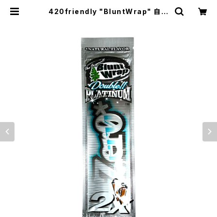
420friendly "BluntWrap" 自分
で巻く 愛好家 Double Platinum
ブラントラップ ダブルプラチナム 42
0shibuyaおすすめ (ナチュラルフレ
ーバー ) | 420shibuya official