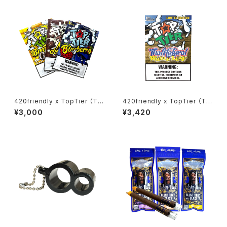
ラップ/Blunts ブランツ] XXL 5
ラップ/Blunts ブランツ] XL 5本
本
420friendly x TopTier （Th
420friendly x TopTier （Th
ai Leaf）タイ産 プレミアムカッ
ai Whole Leaf）タイ産ホール
¥3,000
¥3,420
トリーフ フレーバー（5枚入） ブ
リーフ – ブラント大判1枚入
ルーベリー / ミルクチョコレート
/ バナナケーキ《限定》