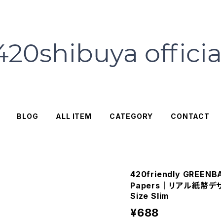
BLOG
ALL ITEM
CATEGORY
CONTACT
420friendly GREENBAC
Papers｜リアル紙幣デ
Size Slim
¥688