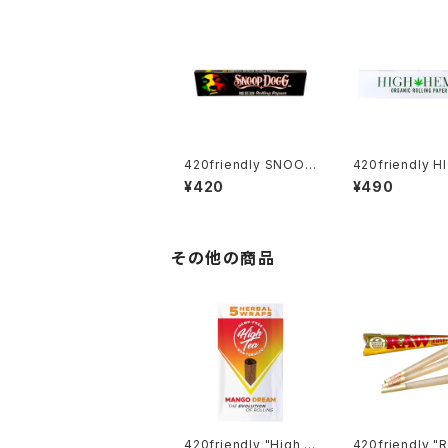
420friendly SNOOP
420friendly H
DOGG - ローリングペ
EMP ローリングペーパ
¥420
¥490
ーパー / KING SIZE S
ー / KING SIZE
LIM
無漂白・無添加
その他の商品
420friendly "High T
420friendly "