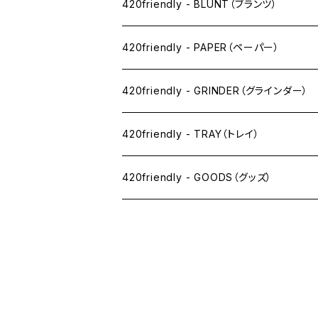
ドライ系
420friendly - BLUNT（ブランツ）
ワックス系
420friendly - PAPER（ペーパー）
SW(シングルワイド）サイズ
420friendly - GRINDER（グラインダー）
1 1/4サイズ
420friendly - TRAY（トレイ）
キングサイズスリム
420friendly - GOODS（グッズ）
キングサイズ
PIPE PARTS（パイプ系）
キングサイズワイド
JOINT（ジョイント系）
フィルター
CLEANING（掃除・保管）