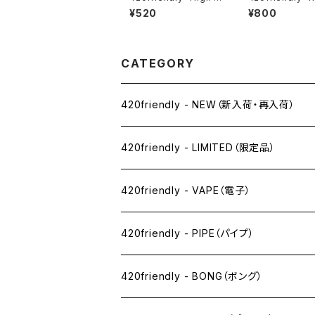
ea"- Blunt Wraps /
Ethereal Cone
¥520
¥800
自分で巻く 愛好家 420
ーン (KING size
friendlyおすすめ (マ
ンゴー)
CATEGORY
420friendly - NEW（新入荷・再入荷）
420friendly - LIMITED（限定品）
420friendly - VAPE（電子）
ペン下
420friendly - PIPE（パイプ）
ニコパフ系
420friendly - BONG（ボング）