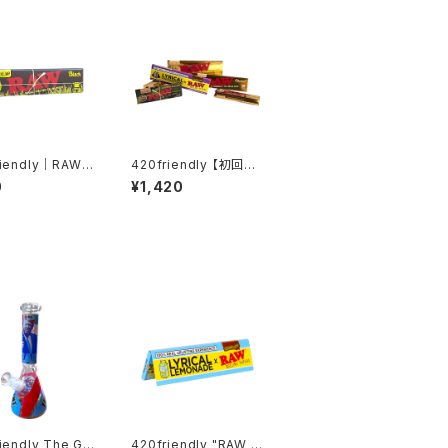
riendly｜RAW
420friendly 【初回限
NIC HEMP BL
定】RAW お試し6点セッ
0
¥1,420
（オーガニックヘン
ト
1¼サイズ ローリン
パー
iendly The Gr
420friendly "RAW x