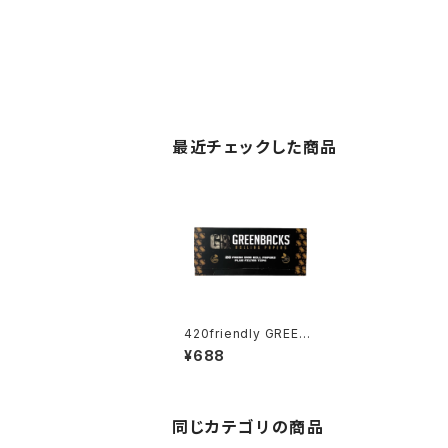
最近チェックした商品
420friendly GREEN
BACKS $100 Bill Rol
¥688
ling Papers｜リアル
紙幣デザイン巻紙＋フ
ィルター｜King Size
Slim
同じカテゴリの商品