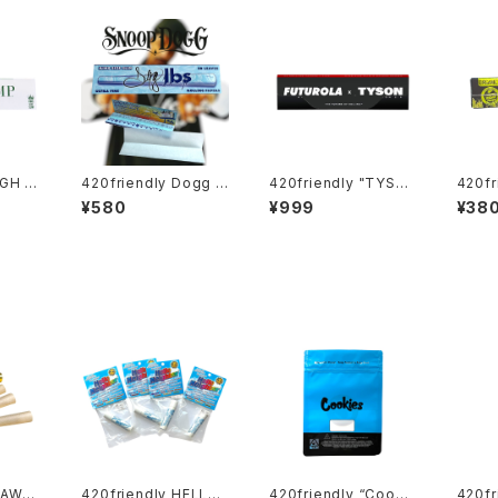
IGH H
420friendly Dogg l
420friendly "TYSO
420f
bs - Blue Paisley R
N 2.0 X FUTUROLA"
ORGA
¥580
¥999
¥38
 SLIM
olling Papers / King
Unbleached Rolling
ACK
Size Slim・50枚入
Papers + Tips （キン
プ） 
グサイズスリム）
グペー
RAW"
420friendly HELLO
420friendly “Cooki
420fr