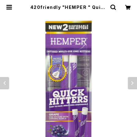
420friendly "HEMPER " Quick
Hitters / 使い捨てワンヒッター 42
0shibuyaおすすめ ( グレープ) 2本
入り | 420shibuya official