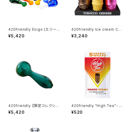
420friendly Esigo (エジー
420friendly Ice cream Con
ゴ) - ミニスプーン ガラスパイプ
e Herb Grinder (4層構造）グ
¥5,420
¥3,240
ラインダー
420friendly 【限定コレクショ
420friendly "High Tea"- Bl
ン】EG ESSENTIALS スプーン
unt Wraps / 自分で巻く 愛好
¥5,420
¥520
型 ガラスパイプ
家 420friendlyおすすめ (マン
ゴー)