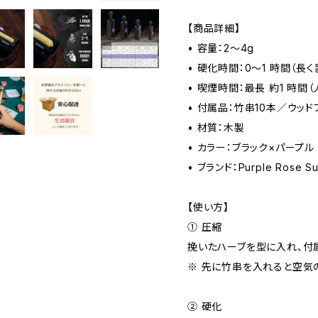
【商品詳細】
• 容量：2～4g
• 硬化時間：0～1 時間（長
• 喫煙時間：最長 約1 時間
• 付属品：竹串10本／ウッド
• 材質：木製
• カラー：ブラック×パープル
• ブランド：Purple Rose Su
【使い方】
① 圧縮
挽いたハーブを型に入れ、付
※ 先に竹串を入れると空気
② 硬化