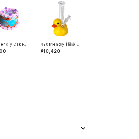
iendly Cake-S
420friendly 【限定コ
 Metal Grinde
レクション】Yellow Ru
200
¥10,420
4層構造）グラインダ
bber Duck Glass Bo
ng / イエロー ラバーダ
ック ガラスボング（約20
cm）