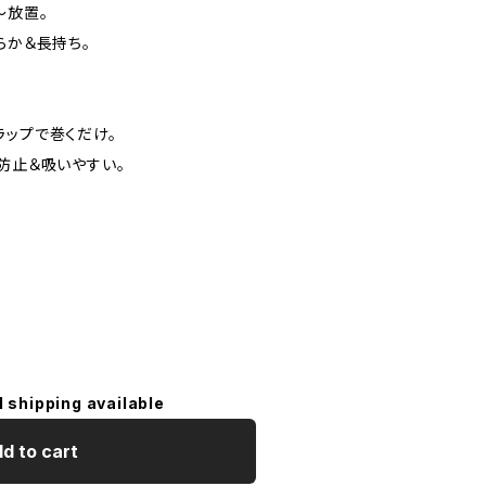
〜放置。
らか＆長持ち。
ラップで巻くだけ。
防止＆吸いやすい。
l shipping available
d to cart