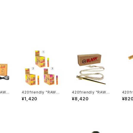
RAW"
420friendly "RAW"
420friendly "RAW"
420fr
いを呼
Terp スプレー ボトル
GOLD ポーカーと編み
Mini 
¥1,420
¥8,420
¥82
バイス
込み麻ネックレス 24K
（ロウ
er』
メッキ
エータ