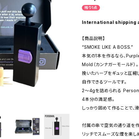
残り1点
International shipping 
【商品説明】
“SMOKE LIKE A BOSS.”
本気の1本を作るなら、Purple R
Mold（カンナガーモールド）。
挽いたハーブをギュッと圧縮し
自作できるツールです。
2〜4gを詰められる Person
4本分の満足感。
しっかり固めて作ることで、
付属の串で空気の通り道を作
リッチでスムーズな煙を楽し