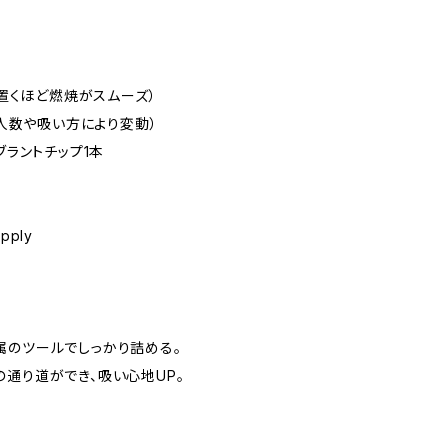
く置くほど燃焼がスムーズ）
（人数や吸い方により変動）
ブラントチップ1本
pply
属のツールでしっかり詰める。
の通り道ができ、吸い心地UP。