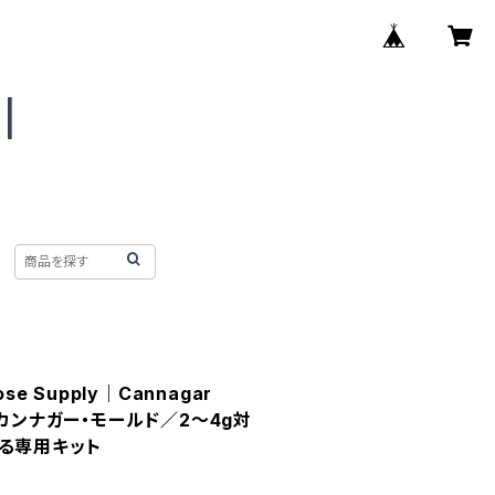
Rose Supply｜Cannagar
ize）カンナガー・モールド／2〜4g対
る専用キット