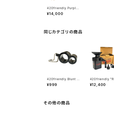
420friendly Purple
Rose Supply｜Cann
¥14,000
agar Mold（Personal
Size）カンナガー・モー
ルド／2〜4g対応・大き
なジョイントを作る専用
キット
同じカテゴリの商品
420friendly Blunt S
420friendly "
plitter Pro｜ブラント
再々々々入荷！笑
¥999
¥12,400
専用2WAYカッター（キ
ぶRAWの究極デ
ーホルダー付き）
『Smoke Throw
その他の商品