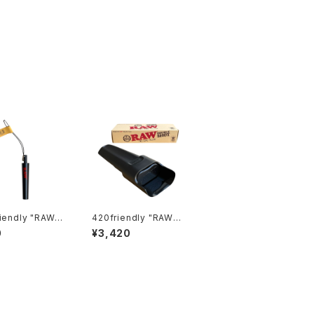
iendly "RAW"
420friendly "RAW"
Cone Creator
ダブルショットコーンフ
0
¥3,420
 ミニ コーンクリ
ィラー 2本同時フィル可
ー）／正規品
能！プレロールメーカー
(キングサイズ用)