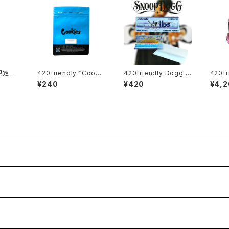
【限定コ
420friendly “Cooki
420friendly Dogg l
420fr
n Bu
es CA Mylar Bag – B
bs - Blue Paisley R
haped
¥240
¥420
¥4,
g / グ
LUE / 28g” クッキー
olling Papers / 1¼サ
r (
スター
マイラーバッグ（ブルー）
イズ・50枚入
ー
）