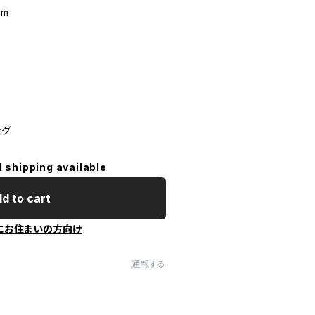
mm
ト
ング
l shipping available
d to cart
にお住まいの方向け
通報する