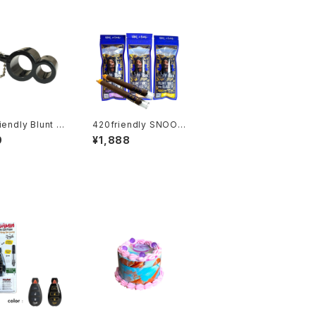
iendly Blunt S
420friendly SNOOP
ter Pro｜ブラント
DOGG - DOGG LBS
9
¥1,888
WAYカッター（キ
Blunt Tube Glass Ti
ダー付き）
p （ 2本入り/ハニー・グ
レープ・バニラ）