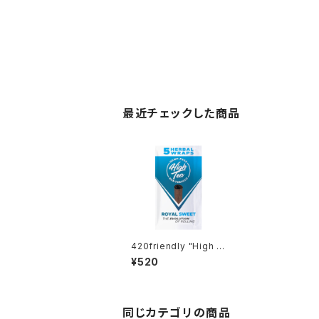
最近チェックした商品
420friendly "High T
ea" - Blunt Wraps /
¥520
自分で巻く 愛好家 420
friendlyおすすめ (ロ
イヤルスイート)
同じカテゴリの商品