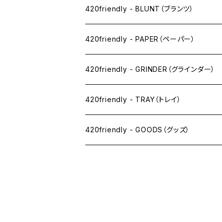
ドライ系
420friendly - BLUNT（ブランツ）
ワックス系
420friendly - PAPER（ペーパー）
SW(シングルワイド）サイズ
420friendly - GRINDER（グラインダー）
1 1/4サイズ
420friendly - TRAY（トレイ）
キングサイズスリム
420friendly - GOODS（グッズ）
キングサイズ
PIPE PARTS（パイプ系）
キングサイズワイド
JOINT（ジョイント系）
フィルター
CLEANING（掃除・保管）