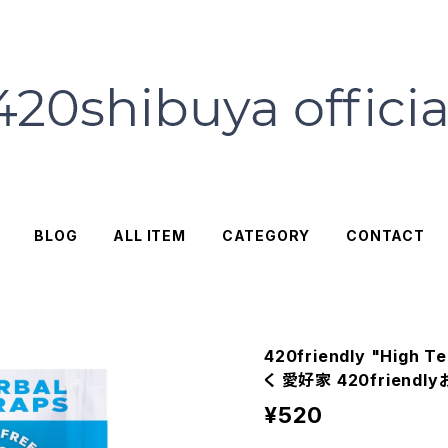
BLOG
ALL ITEM
CATEGORY
CONTACT
420friendly "High T
く 愛好家 420friend
¥520