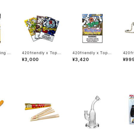
ing P
420friendly x TopTi
420friendly x TopTi
420fr
er （Thai Leaf）タイ産
er （Thai Whole Lea
plit
¥3,000
¥3,420
¥99
ls 詰
プレミアムカットリーフ
f）タイ産ホールリーフ –
専用2
る 42
フレーバー（5枚入） ブ
ブラント大判1枚入
ーホル
め [プ
ルーベリー / ミルクチョ
unts
コレート / バナナケーキ
本
《限定》