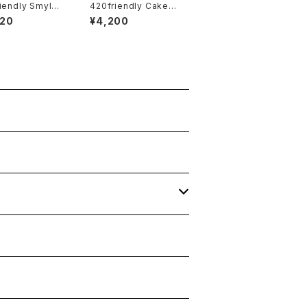
iendly Smyle
420friendly Cake-S
 Penjamin キー
haped Metal Grinde
420
¥4,200
プバッテリー
r (4層構造）グラインダ
ー