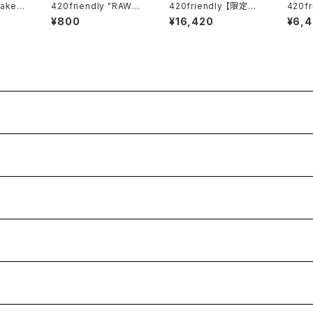
Take A
420friendly "RAW"
420friendly 【限定コ
420fr
りチル
Ethereal Cones - コ
レクション】EG Glass
Labs
¥800
¥16,420
¥6,
e Bat
ーン (KING size)
Tree Perc Diffuser
型ベイ
トワンヒ
Dab Rig / ガラスボン
グ (20cm)