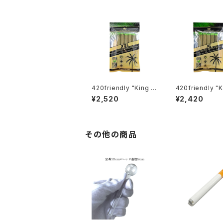
420friendly "King P
420friendly "K
alm Wrap" キングパー
alm Wrap" キングパー
¥2,520
¥2,420
ム Leaf pre rolls 詰
ム Leaf pre rol
めるだけで楽しめる 42
めるだけで楽しめ
0shibuyaおすすめ [プ
0shibuyaおすす
レロールラップ/Blunts
レロールラップ/Bl
ブランツ] XXL 5本
ブランツ] XL 5
その他の商品