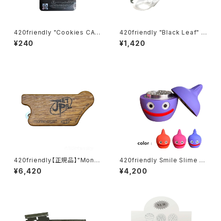
420friendly "Cookies CA
420friendly "Black Leaf" G
Mylar Bag – RED / 7g" クッキ
lass Pipe / リーフ ガラスパイ
¥240
¥1,420
ー マイラーバッグ（レッド）10×1
プ – 10cm カーブタイプ
5cm
420friendly【正規品】"Monk
420friendly Smile Slime H
ey Pipe" ジェットパル / JET P
erb Grinder (4層構造）グライ
¥6,420
¥4,200
AL (スクリーン10枚付き)
ンダー