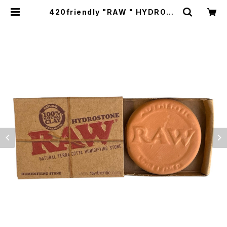
420friendly "RAW " HYDROST
ONE テラコッタ 保湿剤 乾燥剤 | 42
0shibuya official