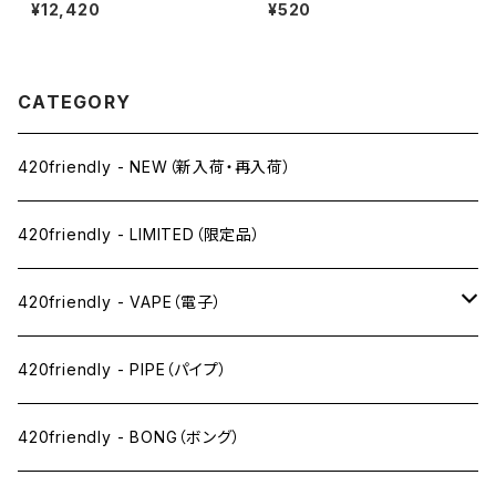
ン】Skull Cat Bong / スカルキ
unt Wraps / 自分で巻く 愛好
¥12,420
¥520
ャットボング（約22cm）
家 420friendlyおすすめ (マン
ゴー)
CATEGORY
420friendly - NEW（新入荷・再入荷）
420friendly - LIMITED（限定品）
420friendly - VAPE（電子）
ペン下
420friendly - PIPE（パイプ）
ニコパフ系
420friendly - BONG（ボング）