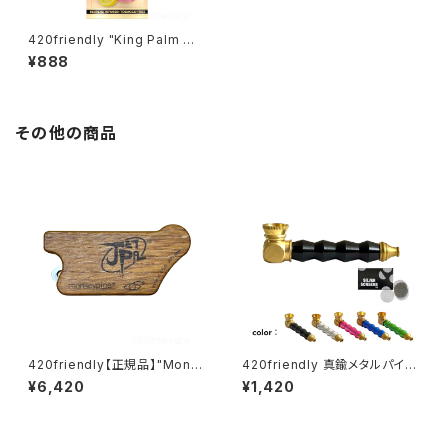
420friendly "King Palm Wr
ap" キングパーム Leaf pre ro
¥888
lls 詰めるだけで楽しめる 420
shibuyaおすすめ [プレロール
ラップ/Blunts ブランツ] Pink L
emonade
その他の商品
420friendly【正規品】"Monk
420friendly 真鍮メタルパイプ
ey Pipe" ジェットパル / JET P
(スクリーン付き）
¥6,420
¥1,420
AL (スクリーン10枚付き)