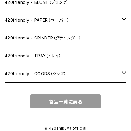
ドライ系
420friendly - BLUNT（ブランツ）
ワックス系
420friendly - PAPER（ペーパー）
SW(シングルワイド）サイズ
420friendly - GRINDER（グラインダー）
1 1/4サイズ
420friendly - TRAY（トレイ）
キングサイズスリム
420friendly - GOODS（グッズ）
キングサイズ
PIPE PARTS（パイプ系）
商品一覧に戻る
キングサイズワイド
JOINT（ジョイント系）
フィルター
CLEANING（掃除・保管）
© 420shibuya official