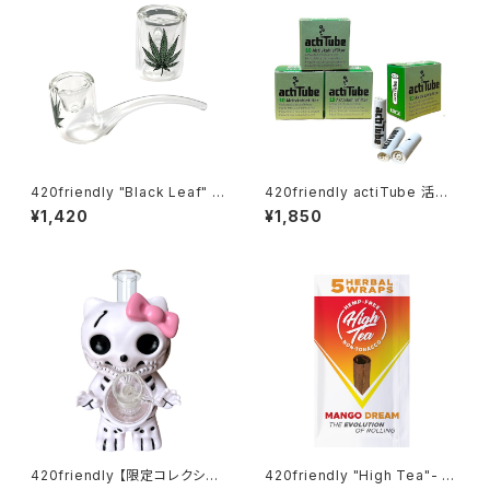
420friendly "Black Leaf" G
420friendly actiTube 活性
lass Pipe / リーフ ガラスパイ
炭フィルター ３箱セット/EXTRA
¥1,420
¥1,850
プ – 10cm カーブタイプ
SLIM [ エクストラスリム：6mm
] 円錐形
420friendly 【限定コレクショ
420friendly "High Tea"- Bl