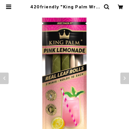
420friendly "King Palm Wra
p" キングパーム Leaf pre rolls 詰
めるだけで楽しめる 420shibuyaお
すすめ [プレロールラップ/Blunts ブ
ランツ] Pink Lemonade | 420sh
ibuya official