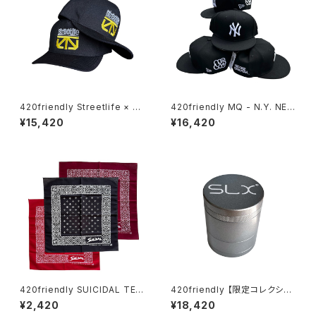
420friendly Streetlife × Th
420friendly MQ - N.Y. NEW
e Seventh Letter Limited C
ERA HAT “MAKE TAGZ GRE
¥15,420
¥16,420
apsule 【数量限定】
AT AGAIN” MQ THROWUP
【数量限定】
420friendly SUICIDAL TEN
420friendly 【限定コレクショ
DENCIES Inspired Cross B
ン】SLX未発売！日本初上陸！ Fl
¥2,420
¥18,420
andana 52×52cm
ower Mill “VHSA Limited E