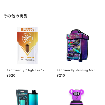
dition” グラインダー【数量限
定】
その他の商品
420friendly "High Tea" -Bl
420friendly Vending Machi
unt Wraps / 自分で巻く 愛好
ne Pack｜ベンディングマシン
¥520
¥210
家 420friendlyおすすめ (ワイ
パケ（3枚入り）
ルドハニー)