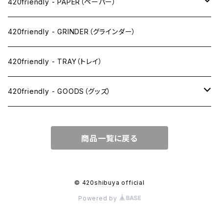
ワックス系
420friendly - PAPER（ペーパー）
SW(シングルワイド）サイズ
420friendly - GRINDER（グラインダー）
1 1/4サイズ
420friendly - TRAY（トレイ）
キングサイズスリム
420friendly - GOODS（グッズ）
キングサイズ
PIPE PARTS（パイプ系）
商品一覧に戻る
キングサイズワイド
JOINT（ジョイント系）
フィルター
CLEANING（掃除・保管）
© 420shibuya official
Powered by
プレロールコーン
APPAREL（アパレル）