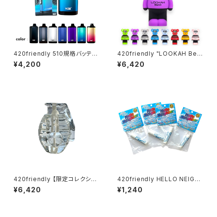
420friendly 510規格バッテリ
420friendly "LOOKAH Bea
ー Yocan ZIVA PRO|タッチ式
r" コンパクト×高性能 510 カー
¥4,200
¥6,420
OLED搭載 ステルスバッテリー
トバッテリー
420friendly 【限定コレクショ
420friendly HELLO NEIGH
ン】EG Glass Grenade Hand
BOR 携帯エアフレッシュナー／
¥6,420
¥1,240
pipe — 手榴弾 パイプ
ポータブル消臭スティック（全6
フレーバー）