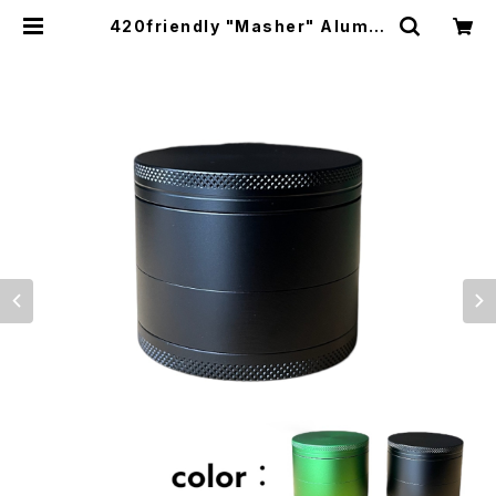
420friendly "Masher" Alumin
um Grinder / 歯のない革命的なハ
ーブグラインダー (カラー2色) | 42
0shibuya official