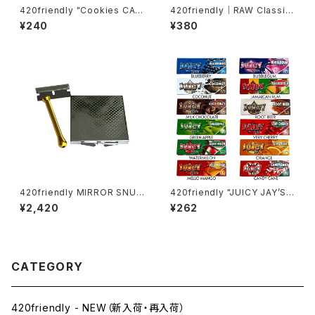
420friendly "Cookies CA
420friendly｜RAW Classic
Mylar Bag – RED / 7g" クッキ
(King Size Slim) ローリング
¥240
¥380
ー マイラーバッグ（レッド）10×1
ペーパー /ロウ クラシック
5cm
420friendly MIRROR SNUF
420friendly "JUICY JAY’S"
F KIT (ミラースナッフキット)
フレーバーペーパー（1¼サイズ
¥2,420
¥262
／ 32枚入り）
CATEGORY
420friendly - NEW（新入荷・再入荷）