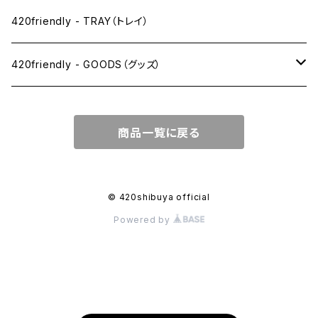
1 1/4サイズ
420friendly - TRAY（トレイ）
キングサイズスリム
420friendly - GOODS（グッズ）
キングサイズ
PIPE PARTS（パイプ系）
商品一覧に戻る
キングサイズワイド
JOINT（ジョイント系）
フィルター
CLEANING（掃除・保管）
© 420shibuya official
Powered by
プレロールコーン
APPAREL（アパレル）
OTHER（その他）