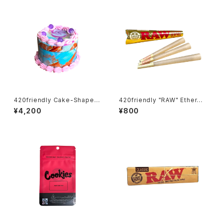
420friendly Cake-Shaped
420friendly "RAW" Etherea
Metal Grinder (4層構造）グラ
l Cones - コーン (KING siz
¥4,200
¥800
インダー
e)