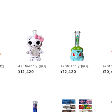
【限定コ
420friendly 【限定コ
420friendly 【限定コ
420f
ndar
レクション】Skull Cat
レクション】Green Bu
レクショ
¥12,420
¥12,420
¥10,
 / レ
Bong / スカルキャット
d Monster Bong / グ
bber 
イター
ボング（約22cm）
リーンバッドモンスター
ng /
)
ボング（約20cm）
ック 
cm）