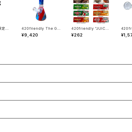
【限定コ
420friendly The Gr
420friendly "JUICY
420f
 Xen
eat Leader Beaker
JAY’S" フレーバーペー
ガラスパイプ
¥9,420
¥262
¥1,5
- PVC
Bong - ガラスボング
パー（1¼サイズ ／ 32
6〜7c
イリアン
（26cm）
枚入り）
（約20