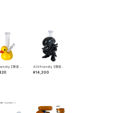
riendly 【限定コ
420friendly 【限定コ
ン】Yellow Ru
レクション】Alien Xen
420
¥14,200
Duck Glass Bo
omorph Bong - PVC
 イエロー ラバーダ
& GLASS / エイリアン
ガラスボング（約20
ゼノモーフボング（約20
cm）