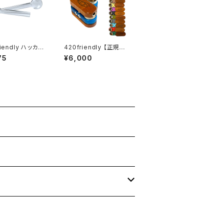
riendly ハッカ用
420friendly 【正規品】
 ミニサイズ
Monkey Pipe モンキ
75
¥6,000
m(2本セット)
ーパイプ オリジナル (ス
クリーン付き)