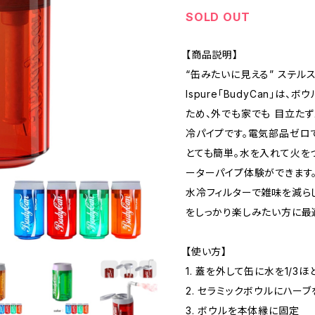
SOLD OUT
【商品説明】
“缶みたいに見える” ステル
Ispure「BudyCan」
ため、外でも家でも 目立たず
冷パイプです。電気部品ゼロ
とても簡単。水を入れて火を
ーターパイプ体験ができます
水冷フィルターで雑味を減ら
をしっかり楽しみたい方に最
【使い方】
1. 蓋を外して缶に水を1/3
2. セラミックボウルにハーブ
3. ボウルを本体縁に固定