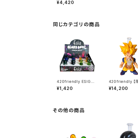
缶型ウィーターパイプ B
¥4,420
udyCan｜持ち運びO
K・隠せる水冷パイプ
同じカテゴリの商品
420friendly ESIGO 1
420friendly 
4mmガラスボウル(火
レクション】Lege
¥1,420
¥14,200
皿) Phoenix Ash Cat
y Fighter Bong
cher
ジェンダリーファ
ボング（約25cm
その他の商品